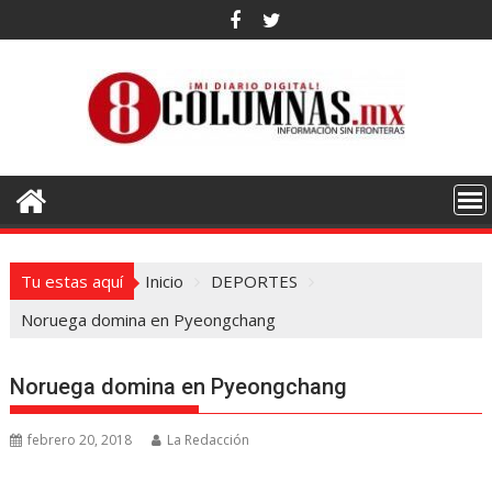
Saltar
al
contenido
Tu estas aquí
Inicio
DEPORTES
Noruega domina en Pyeongchang
Noruega domina en Pyeongchang
febrero 20, 2018
La Redacción