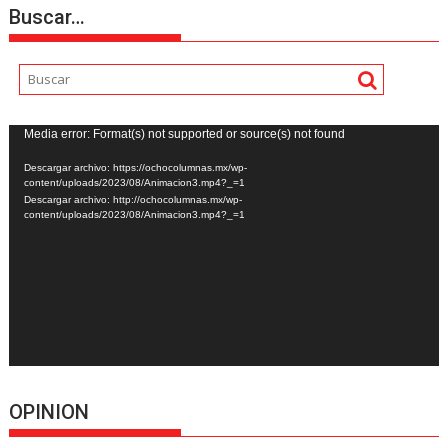
Buscar…
Reproductor
Media error: Format(s) not supported or source(s) not found
de
Descargar archivo: https://ochocolumnas.mx/wp-
vídeo
content/uploads/2023/08/Animacion3.mp4?_=1
Descargar archivo: http://ochocolumnas.mx/wp-
content/uploads/2023/08/Animacion3.mp4?_=1
OPINION