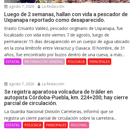
agosto 7, 2026
La Redacción
Luego de 2 semanas, hallan con vida a pescador de
Uxpanapa reportado como desaparecido.
Erasto Crisanto Valdez, pescador originario de Uxpanapa, fue
localizado con vida este viernes 7 de agosto, luego de
permanecer 15 días desaparecido en un cuerpo de agua ubicado
en la zona limítrofe entre Veracruz y Oaxaca. El hombre, de 31
años, fue encontrado por buzos dentro de una cueva, a más...
ESTATAL
INFORMACIÓN GENERAL
POLICIACA
PRINCIPALES
agosto 7, 2026
La Redacción
Se registra aparatosa volcadura de tráiler en
autopista Córdoba-Puebla, km. 224+200; hay cierre
parcial de circulación.
La Guardia Nacional División Carreteras, informó que se
registra un cierre parcial de circulación sobre la carretera...
ESTATAL
POLICIACA
PRINCIPALES
REGIONAL