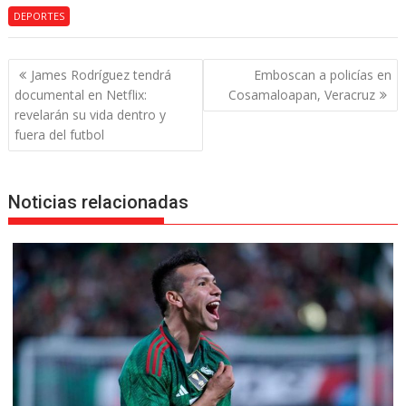
DEPORTES
Navegación
James Rodríguez tendrá
Emboscan a policías en
de
documental en Netflix:
Cosamaloapan, Veracruz
entradas
revelarán su vida dentro y
fuera del futbol
Noticias relacionadas