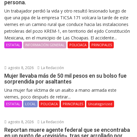
persona.
Un trabajador perdió la vida y otro resultó lesionado luego de
que una pipa de la empresa TICSA 171 volcara la tarde de este
viernes en un camino rural que conduce hacia las instalaciones
petroleras del pozo KREM-1, en territorio del ejido Constitución
Mexicana, en el municipio de Las Choapas. El accidente...
ESTATAL
INFORMACIÓN GENERAL
POLICIACA
PRINCIPALES
agosto 8, 2026
La Redacción
Mujer llevaba más de 50 mil pesos en su bolso fue
sorprendida por asaltantes
Una mujer fue víctima de un asalto a mano armada este
viernes, poco después de retirar...
ESTATAL
LOCAL
POLICIACA
PRINCIPALES
Uncategorized
agosto 8, 2026
La Redacción
Reportan muere agente federal que se encontraba
en un punto de «revisión», tras ser arrollado por