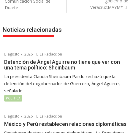
entradas
gobierno de
Comunicación Social de
Veracruz;MAYM*
Duarte
Noticias relacionadas
agosto 7, 2026
La Redacción
Detención de Ángel Aguirre no tiene que ver con
una tema político: Sheinbaum
La presidenta Claudia Sheinbaum Pardo rechazó que la
detención del exgobernador de Guerrero, Ángel Aguirre,
señalado...
POLÍTICA
agosto 7, 2026
La Redacción
México y Perú restablecen relaciones diplomáticas
Sheinbaum destaca relaciones diplomáticas La Presidenta