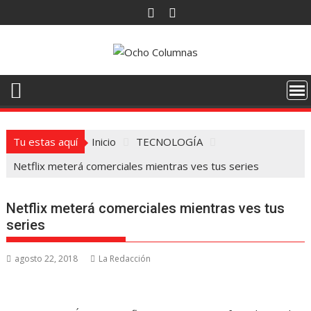
Saltar
al
contenido
Tu estas aquí
Inicio
TECNOLOGÍA
Netflix meterá comerciales mientras ves tus series
Netflix meterá comerciales mientras ves tus
series
agosto 22, 2018
La Redacción