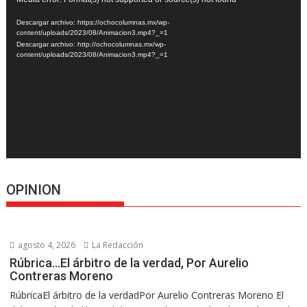
Reproductor
de
Descargar archivo: https://ochocolumnas.mx/wp-
vídeo
content/uploads/2023/08/Animacion3.mp4?_=1
Descargar archivo: http://ochocolumnas.mx/wp-
content/uploads/2023/08/Animacion3.mp4?_=1
OPINION
agosto 4, 2026
La Redacción
Rúbrica…El árbitro de la verdad, Por Aurelio
Contreras Moreno
RúbricaEl árbitro de la verdadPor Aurelio Contreras Moreno El