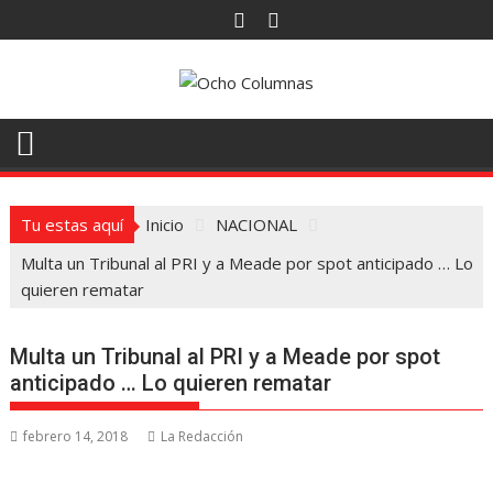
Saltar
al
contenido
Tu estas aquí
Inicio
NACIONAL
Multa un Tribunal al PRI y a Meade por spot anticipado … Lo
quieren rematar
Multa un Tribunal al PRI y a Meade por spot
anticipado … Lo quieren rematar
febrero 14, 2018
La Redacción