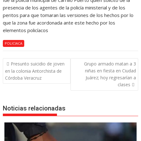
fue la policía municipal de Carrillo Puerto quien solicito de la
presencia de los agentes de la policía ministerial y de los
peritos para que tomaran las versiones de los hechos por lo
que la zona fue acordonada ante este hecho por los
elementos policíacos
POLICIACA
Navegación
Presunto suicidio de joven
Grupo armado matan a 3
de
niñas en fiesta en Ciudad
en la colonia Antorchista de
entradas
Juárez; hoy regresarían a
Córdoba Veracruz
clases
Noticias relacionadas