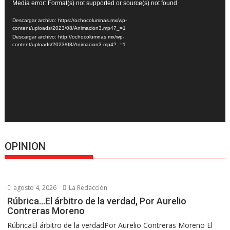
Reproductor
Media error: Format(s) not supported or source(s) not found
de
Descargar archivo: https://ochocolumnas.mx/wp-
vídeo
content/uploads/2023/08/Animacion3.mp4?_=1
Descargar archivo: http://ochocolumnas.mx/wp-
content/uploads/2023/08/Animacion3.mp4?_=1
OPINION
agosto 4, 2026
La Redacción
Rúbrica…El árbitro de la verdad, Por Aurelio
Contreras Moreno
RúbricaEl árbitro de la verdadPor Aurelio Contreras Moreno El