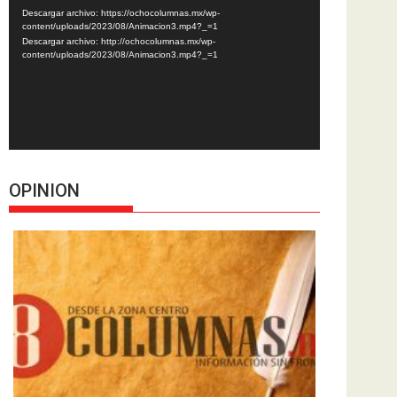
de
Descargar archivo: https://ochocolumnas.mx/wp-
vídeo
content/uploads/2023/08/Animacion3.mp4?_=1
Descargar archivo: http://ochocolumnas.mx/wp-
content/uploads/2023/08/Animacion3.mp4?_=1
OPINION