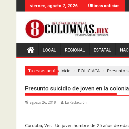
Saltar
viernes, agosto 7, 2026
Últimas noticias
al
contenido
LOCAL
REGIONAL
ESTATAL
NAC
Tu estas aquí
Inicio
POLICIACA
Presunto su
Presunto suicidio de joven en la colon
agosto 26, 2019
La Redacción
Córdoba, Ver.- Un joven hombre de 25 años de edad se