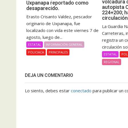
volcadura d
Uxpanapa reportado como
autopista 
desaparecido.
224+200; ha
Erasto Crisanto Valdez, pescador
circulación
originario de Uxpanapa, fue
La Guardia Na
localizado con vida este viernes 7 de
Carreteras, 
agosto, luego de...
registra un c
ESTATAL
INFORMACIÓN GENERAL
circulación so
POLICIACA
PRINCIPALES
ESTATAL
POL
REGIONAL
DEJA UN COMENTARIO
Lo siento, debes estar
conectado
para publicar un c