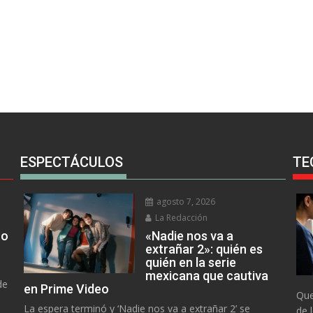
ESPECTÁCULOS
TE
agosto 7, 2026
La Redacción
no
«Nadie nos va a
extrañar 2»: quién es
quién en la serie
mexicana que cautiva
de
en Prime Video
Que
La espera terminó y ‘Nadie nos va a extrañar 2’ se
de 