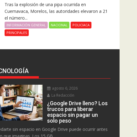
Tras la explosión de una pipa ocurrida en
Cuernavaca, Morelos, las autoridades elevaron a 21
el número...
INFORMACIÓN GENERAL
NACIONAL
POLICIACA
PRINCIPALES
CNOLOGÍA
agosto 6, 2026
La Redacción
¿Google Drive lleno? Los
trucos para liberar
espacio sin pagar un
solo peso
darte sin espacio en Google Drive puede ocurrir antes
lo que imaginas. Los 15 GB...