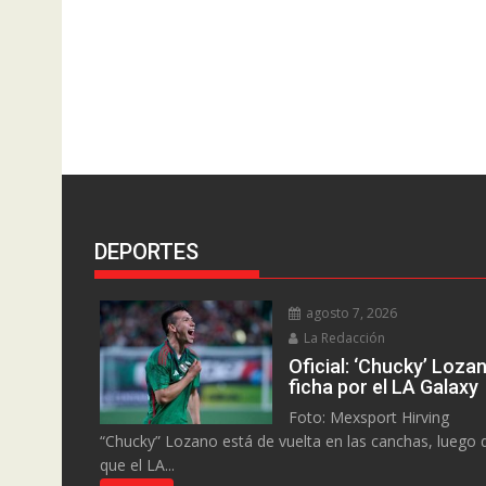
DEPORTES
agosto 7, 2026
La Redacción
Oficial: ‘Chucky’ Loza
ficha por el LA Galaxy
Foto: Mexsport Hirving
“Chucky” Lozano está de vuelta en las canchas, luego 
que el LA...