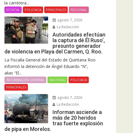
la carretera...
ESTATAL
POLICIACA
PRINCIPALES
REGIONAL
agosto 7, 2026
La Redacción
Autoridades efectúan
la captura dé Él Ruso’,
presunto generador
de violencia en Playa del Carmen, Q. Roo.
La Fiscalía General del Estado de Quintana Roo
informó la detención de Ángel Eduardo “N”,
alias “El...
INFORMACIÓN GENERAL
NACIONAL
POLICIACA
PRINCIPALES
agosto 7, 2026
La Redacción
Informan asciende a
más de 20 heridos
tras fuerte explosión
de pipa en Morelos.