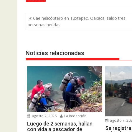
Navegación
Cae helicóptero en Tuxtepec, Oaxaca; saldo tres
de
personas heridas
entradas
Noticias relacionadas
agosto 7, 2026
La Redacción
agosto 7, 20
Luego de 2 semanas, hallan
Se registr
con vida a pescador de