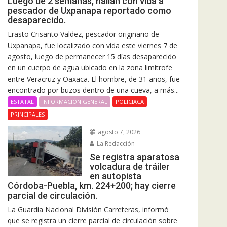
Luego de 2 semanas, hallan con vida a
pescador de Uxpanapa reportado como
desaparecido.
Erasto Crisanto Valdez, pescador originario de
Uxpanapa, fue localizado con vida este viernes 7 de
agosto, luego de permanecer 15 días desaparecido
en un cuerpo de agua ubicado en la zona limítrofe
entre Veracruz y Oaxaca. El hombre, de 31 años, fue
encontrado por buzos dentro de una cueva, a más...
ESTATAL
INFORMACIÓN GENERAL
POLICIACA
PRINCIPALES
agosto 7, 2026
La Redacción
Se registra aparatosa
volcadura de tráiler
en autopista
Córdoba-Puebla, km. 224+200; hay cierre
parcial de circulación.
La Guardia Nacional División Carreteras, informó
que se registra un cierre parcial de circulación sobre