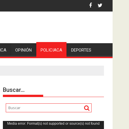
reportado como desaparecido.
ICA
OPINIÓN
POLICIACA
DEPORTES
Buscar…
Reproductor
Media error: Format(s) not supported or source(s) not found