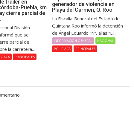
e tráiler en
generador de violencia en
Córdoba-Puebla, km.
Playa del Carmen, Q. Roo.
y cierre parcial de
.
La Fiscalía General del Estado de
Quintana Roo informó la detención
cional División
de Ángel Eduardo “N”, alias “El...
informó que se
INFORMACIÓN GENERAL
NACIONAL
ierre parcial de
bre la carretera...
POLICIACA
PRINCIPALES
ICIACA
PRINCIPALES
omentario.