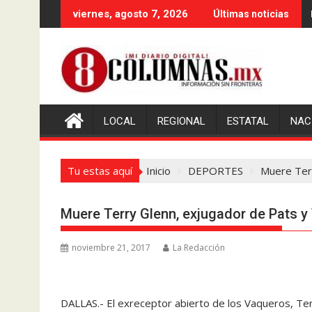
Saltar
viernes, agosto 7, 2026
Últimas noticias
al
contenido
LOCAL
REGIONAL
ESTATAL
NAC
Tu estas aquí
Inicio
DEPORTES
Muere Ter
Muere Terry Glenn, exjugador de Pats 
noviembre 21, 2017
La Redacción
DALLAS.- El exreceptor abierto de los Vaqueros, Terr