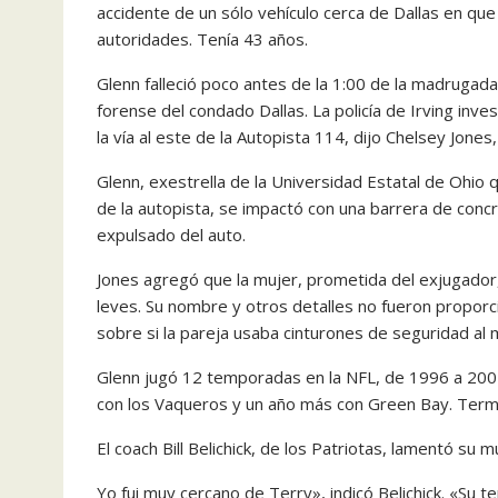
accidente de un sólo vehículo cerca de Dallas en qu
autoridades. Tenía 43 años.
Glenn falleció poco antes de la 1:00 de la madrugada
forense del condado Dallas. La policía de Irving inve
la vía al este de la Autopista 114, dijo Chelsey Jone
Glenn, exestrella de la Universidad Estatal de Ohio q
de la autopista, se impactó con una barrera de concr
expulsado del auto.
Jones agregó que la mujer, prometida del exjugador, 
leves. Su nombre y otros detalles no fueron propor
sobre si la pareja usaba cinturones de seguridad al
Glenn jugó 12 temporadas en la NFL, de 1996 a 2007,
con los Vaqueros y un año más con Green Bay. Term
El coach Bill Belichick, de los Patriotas, lamentó su m
Yo fui muy cercano de Terry», indicó Belichick. «Su