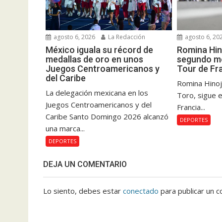
agosto 6, 2026
La Redacción
agosto 6, 20
México iguala su récord de
Romina Hin
medallas de oro en unos
segundo me
Juegos Centroamericanos y
Tour de Fr
del Caribe
Romina Hinoj
La delegación mexicana en los
Toro, sigue e
Juegos Centroamericanos y del
Francia...
Caribe Santo Domingo 2026 alcanzó
DEPORTES
una marca...
DEPORTES
DEJA UN COMENTARIO
Lo siento, debes estar
conectado
para publicar un c