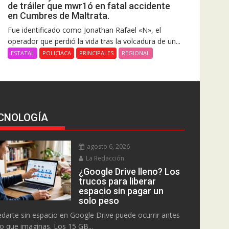
de tráiler que mwr1ó en fatal accidente
en Cumbres de Maltrata.
Fue identificado como Jonathan Rafael «N», el
operador que perdió la vida tras la volcadura de un...
ESTATAL
POLICIACA
PRINCIPALES
REGIONAL
CNOLOGÍA
agosto 6, 2026
La Redacción
¿Google Drive lleno? Los
trucos para liberar
espacio sin pagar un
solo peso
darte sin espacio en Google Drive puede ocurrir antes
lo que imaginas. Los 15 GB...