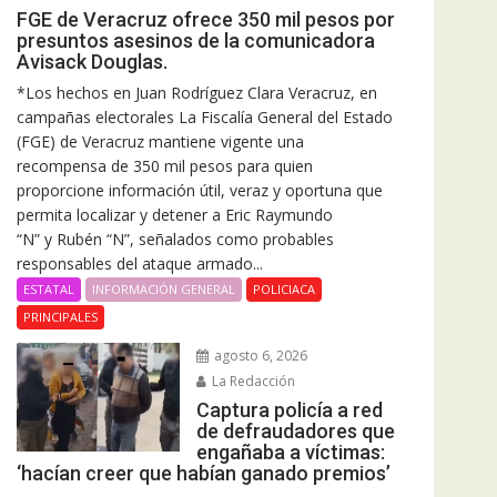
FGE de Veracruz ofrece 350 mil pesos por
presuntos asesinos de la comunicadora
Avisack Douglas.
*Los hechos en Juan Rodríguez Clara Veracruz, en
campañas electorales La Fiscalía General del Estado
(FGE) de Veracruz mantiene vigente una
recompensa de 350 mil pesos para quien
proporcione información útil, veraz y oportuna que
permita localizar y detener a Eric Raymundo
“N” y Rubén “N”, señalados como probables
responsables del ataque armado...
ESTATAL
INFORMACIÓN GENERAL
POLICIACA
PRINCIPALES
agosto 6, 2026
La Redacción
Captura policía a red
de defraudadores que
engañaba a víctimas:
‘hacían creer que habían ganado premios’