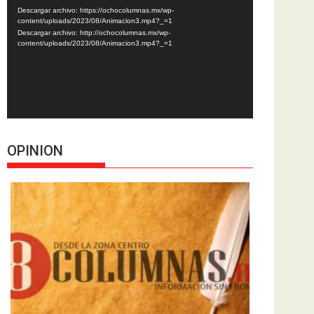
de
Descargar archivo: https://ochocolumnas.mx/wp-
vídeo
content/uploads/2023/08/Animacion3.mp4?_=1
Descargar archivo: http://ochocolumnas.mx/wp-
content/uploads/2023/08/Animacion3.mp4?_=1
OPINION