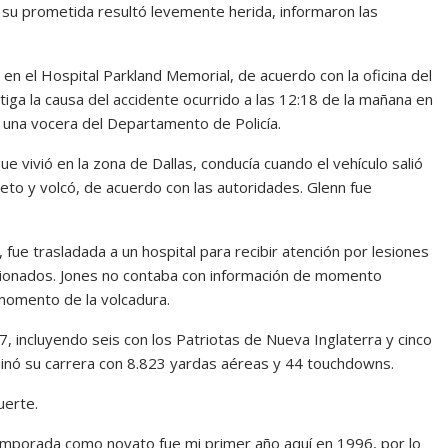
e su prometida resultó levemente herida, informaron las
 en el Hospital Parkland Memorial, de acuerdo con la oficina del
stiga la causa del accidente ocurrido a las 12:18 de la mañana en
s, una vocera del Departamento de Policía.
ue vivió en la zona de Dallas, conducía cuando el vehículo salió
eto y volcó, de acuerdo con las autoridades. Glenn fue
fue trasladada a un hospital para recibir atención por lesiones
cionados. Jones no contaba con información de momento
 momento de la volcadura.
 incluyendo seis con los Patriotas de Nueva Inglaterra y cinco
inó su carrera con 8.823 yardas aéreas y 44 touchdowns.
uerte.
 temporada como novato fue mi primer año aquí en 1996, por lo