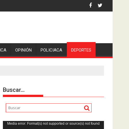
 la comunicadora Avisack Douglas.
ICA
OPINIÓN
POLICIACA
DEPORTES
Buscar…
Reproductor
Media error: Format(s) not supported or source(s) not found