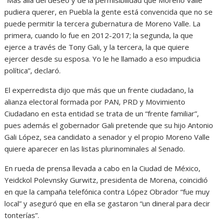
“Más allá del deseo y de la permisibilidad que Moreno Valle
pudiera querer, en Puebla la gente está convencida que no se
puede permitir la tercera gubernatura de Moreno Valle. La
primera, cuando lo fue en 2012-2017; la segunda, la que
ejerce a través de Tony Gali, y la tercera, la que quiere
ejercer desde su esposa. Yo le he llamado a eso impudicia
política”, declaró.
El experredista dijo que más que un frente ciudadano, la
alianza electoral formada por PAN, PRD y Movimiento
Ciudadano en esta entidad se trata de un “frente familiar”,
pues además el gobernador Gali pretende que su hijo Antonio
Gali López, sea candidato a senador y el propio Moreno Valle
quiere aparecer en las listas plurinominales al Senado.
En rueda de prensa llevada a cabo en la Ciudad de México,
Yeidckol Polevnsky Gurwitz, presidenta de Morena, coincidió
en que la campaña telefónica contra López Obrador “fue muy
local” y aseguró que en ella se gastaron “un dineral para decir
tonterías”.