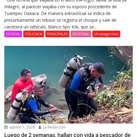
milagro, al parecer viajaba con su esposo procedente de
Tuxtepec Oaxaca. De manera extraoficial se indica de
presuntamente un rebase se registra el choque y sale de
carretera un vehículo, blanco tipo KIA, que se...
ESTATAL
POLICIACA
PRINCIPALES
REGIONAL
Uncategorized
agosto 7, 2026
La Redacción
Luego de 2 semanas, hallan con vida a pescador de