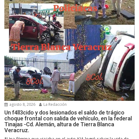
agosto 8, 2026
La Redacción
Un f4ll3cido y dos lesionados el saldo de trágico
choque frontal con salida de vehículo, en la federal
Tinajas -Cd. Alemán, altura de Tierra Blanca
Veracruz.
*Una fémina que viajaba en el auto KIA logró salvar la vida de