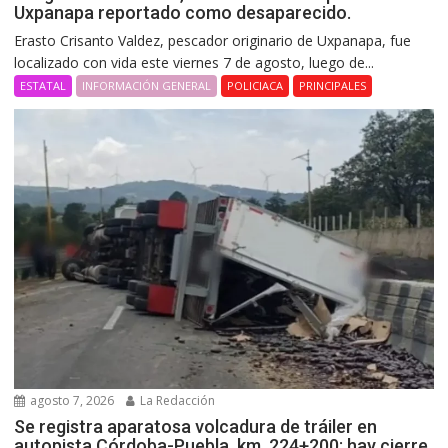
Uxpanapa reportado como desaparecido.
Erasto Crisanto Valdez, pescador originario de Uxpanapa, fue
localizado con vida este viernes 7 de agosto, luego de...
ESTATAL
INFORMACIÓN GENERAL
POLICIACA
PRINCIPALES
agosto 7, 2026
La Redacción
Se registra aparatosa volcadura de tráiler en
autopista Córdoba-Puebla, km. 224+200; hay cierre