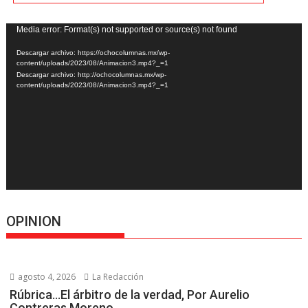
Reproductor
Media error: Format(s) not supported or source(s) not found
de
Descargar archivo: https://ochocolumnas.mx/wp-
vídeo
content/uploads/2023/08/Animacion3.mp4?_=1
Descargar archivo: http://ochocolumnas.mx/wp-
content/uploads/2023/08/Animacion3.mp4?_=1
OPINION
agosto 4, 2026
La Redacción
Rúbrica…El árbitro de la verdad, Por Aurelio
Contreras Moreno