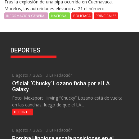
Tras la explosión de una pipa ocurrida en Cuernavaca,
Morelos, las autoridades elevaron a 21 el número...
INFORMACIÓN GENERAL
NACIONAL
POLICIACA
PRINCIPALES
DEPORTES
agosto 7, 2026
La Redacción
Oficial: ‘Chucky’ Lozano ficha por el LA
Galaxy
Foto: Mexsport Hirving “Chucky” Lozano está de vuelta
en las canchas, luego de que el LA...
DEPORTES
agosto 7, 2026
La Redacción
Romina Hinojosa escala posiciones en el