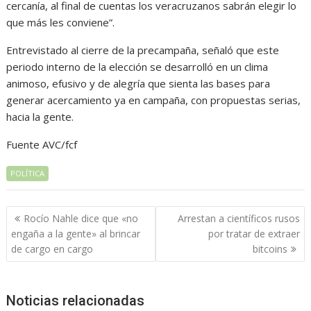
cercanía, al final de cuentas los veracruzanos sabrán elegir lo
que más les conviene”.
Entrevistado al cierre de la precampaña, señaló que este
periodo interno de la elección se desarrolló en un clima
animoso, efusivo y de alegría que sienta las bases para
generar acercamiento ya en campaña, con propuestas serias,
hacia la gente.
Fuente AVC/fcf
POLÍTICA
Navegación
Rocío Nahle dice que «no
Arrestan a científicos rusos
de
engaña a la gente» al brincar
por tratar de extraer
entradas
de cargo en cargo
bitcoins
Noticias relacionadas