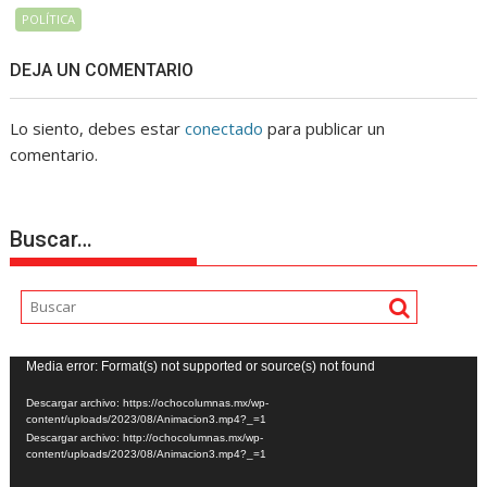
POLÍTICA
DEJA UN COMENTARIO
Lo siento, debes estar
conectado
para publicar un
comentario.
Buscar…
Reproductor
Media error: Format(s) not supported or source(s) not found
de
Descargar archivo: https://ochocolumnas.mx/wp-
vídeo
content/uploads/2023/08/Animacion3.mp4?_=1
Descargar archivo: http://ochocolumnas.mx/wp-
content/uploads/2023/08/Animacion3.mp4?_=1