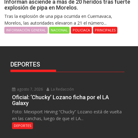
Informan asciende a más de 20 heridos tras fuerte
explosión de pipa en Morelos.
Tras la explosión de una pipa ocurrida en Cuernavaca,
Morelos, las autoridades elevaron a 21 el número...
INFORMACIÓN GENERAL
NACIONAL
POLICIACA
PRINCIPALES
DEPORTES
agosto 7, 2026
La Redacción
Oficial: ‘Chucky’ Lozano ficha por el LA
Galaxy
Foto: Mexsport Hirving “Chucky” Lozano está de vuelta
en las canchas, luego de que el LA...
DEPORTES