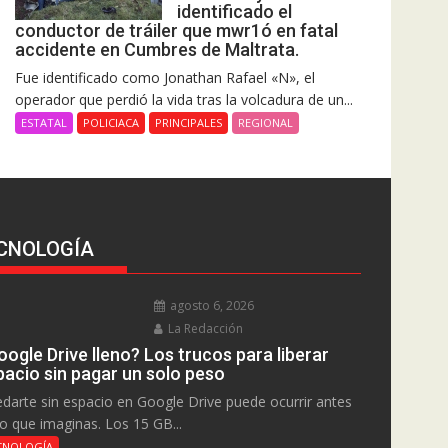
identificado el
conductor de tráiler que mwr1ó en fatal
accidente en Cumbres de Maltrata.
Fue identificado como Jonathan Rafael «N», el
operador que perdió la vida tras la volcadura de un...
ESTATAL
POLICIACA
PRINCIPALES
REGIONAL
CNOLOGÍA
agosto 6, 2026
La Redacción
ogle Drive lleno? Los trucos para liberar
pacio sin pagar un solo peso
darte sin espacio en Google Drive puede ocurrir antes
lo que imaginas. Los 15 GB...
CNOLOGÍA