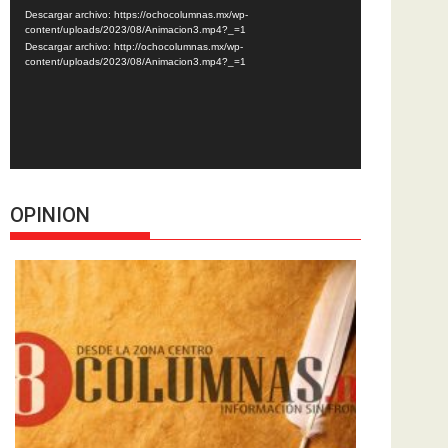
de
Descargar archivo: https://ochocolumnas.mx/wp-
vídeo
content/uploads/2023/08/Animacion3.mp4?_=1
Descargar archivo: http://ochocolumnas.mx/wp-
content/uploads/2023/08/Animacion3.mp4?_=1
OPINION