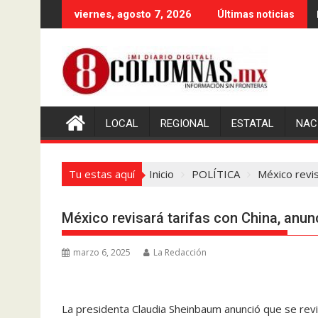
Saltar
viernes, agosto 7, 2026
Últimas noticias
al
contenido
LOCAL
REGIONAL
ESTATAL
NAC
Tu estas aquí
Inicio
POLÍTICA
México revis
México revisará tarifas con China, anu
marzo 6, 2025
La Redacción
La presidenta Claudia Sheinbaum anunció que se revis