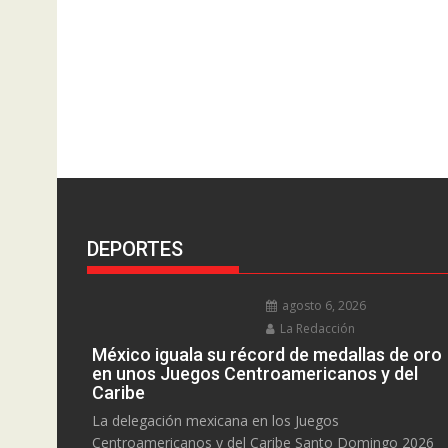
DEPORTES
agosto 6, 2026
La Redacción
México iguala su récord de medallas de oro
en unos Juegos Centroamericanos y del
Caribe
La delegación mexicana en los Juegos
Centroamericanos y del Caribe Santo Domingo 2026