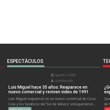
ESPECTÁCULOS
TE
agosto 6, 2026
La Redacción
Luis Miguel hace 35 años: Reaparece en
¿Go
nuevo comercial y reviven video de 1991
es
Luis Miguel reapareció en un nuevo comercial de Coca-
Que
Cola y los fanáticos del ‘Sol de México’ enloquecieron...
de 
ESPECTÁCULOS
TE