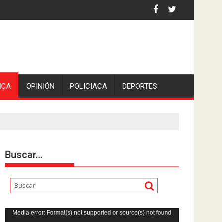
 la comunicadora Avisack Douglas.
ICA
OPINIÓN
POLICIACA
DEPORTES
Buscar…
Reproductor
Media error: Format(s) not supported or source(s) not found