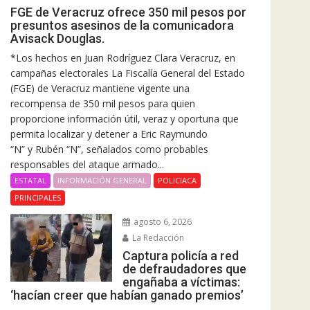
FGE de Veracruz ofrece 350 mil pesos por
presuntos asesinos de la comunicadora
Avisack Douglas.
*Los hechos en Juan Rodríguez Clara Veracruz, en
campañas electorales La Fiscalía General del Estado
(FGE) de Veracruz mantiene vigente una
recompensa de 350 mil pesos para quien
proporcione información útil, veraz y oportuna que
permita localizar y detener a Eric Raymundo
“N” y Rubén “N”, señalados como probables
responsables del ataque armado...
ESTATAL
INFORMACIÓN GENERAL
POLICIACA
PRINCIPALES
agosto 6, 2026
La Redacción
Captura policía a red
de defraudadores que
engañaba a víctimas:
‘hacían creer que habían ganado premios’