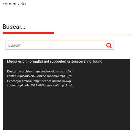
comentario.
Buscar…
Reproductor
Media error: Format(s) not supported or source(s) not found
de
Descargar archivo: https://ochocolumnas.mx/wp-
vídeo
content/uploads/2023/08/Animacion3.mp4?_=1
Descargar archivo: http://ochocolumnas.mx/wp-
content/uploads/2023/08/Animacion3.mp4?_=1