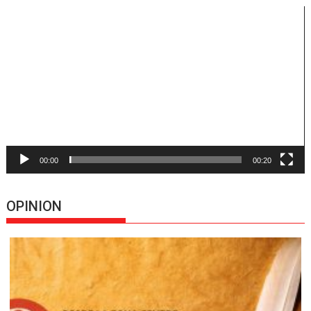
Reproductor
de
vídeo
00:00
00:20
OPINION