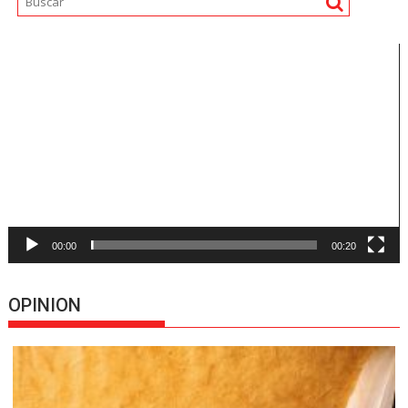
Reproductor
de
vídeo
00:00
00:20
OPINION