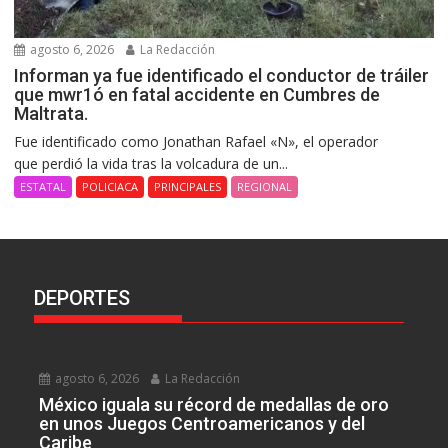
agosto 6, 2026
La Redacción
Informan ya fue identificado el conductor de tráiler
que mwr1ó en fatal accidente en Cumbres de
Maltrata.
Fue identificado como Jonathan Rafael «N», el operador
que perdió la vida tras la volcadura de un...
ESTATAL
POLICIACA
PRINCIPALES
REGIONAL
DEPORTES
agosto 6, 2026
La Redacción
México iguala su récord de medallas de oro
en unos Juegos Centroamericanos y del
Caribe