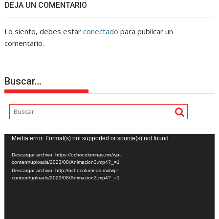
DEJA UN COMENTARIO
Lo siento, debes estar
conectado
para publicar un
comentario.
Buscar…
Reproductor
Media error: Format(s) not supported or source(s) not found
de
Descargar archivo: https://ochocolumnas.mx/wp-
vídeo
content/uploads/2023/08/Animacion3.mp4?_=1
Descargar archivo: http://ochocolumnas.mx/wp-
content/uploads/2023/08/Animacion3.mp4?_=1