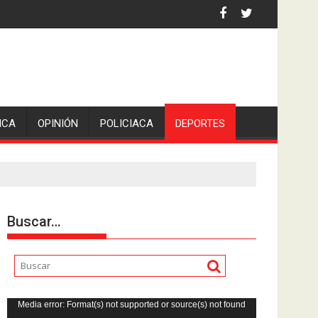
 la comunicadora Avisack Douglas.
ICA
OPINIÓN
POLICIACA
DEPORTES
Buscar…
Reproductor
Media error: Format(s) not supported or source(s) not found