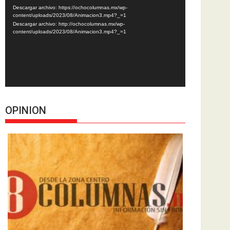
de
Descargar archivo: https://ochocolumnas.mx/wp-
vídeo
content/uploads/2023/08/Animacion3.mp4?_=1
Descargar archivo: http://ochocolumnas.mx/wp-
content/uploads/2023/08/Animacion3.mp4?_=1
OPINION