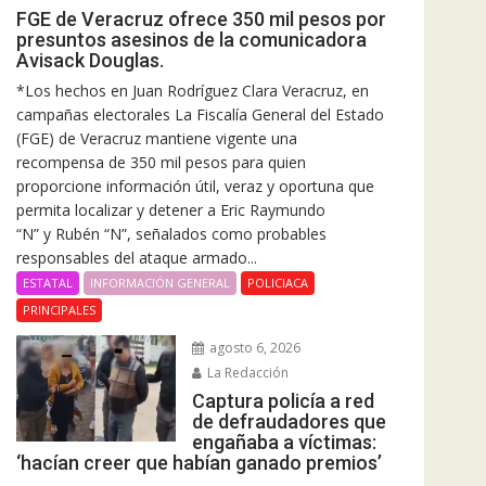
FGE de Veracruz ofrece 350 mil pesos por
presuntos asesinos de la comunicadora
Avisack Douglas.
*Los hechos en Juan Rodríguez Clara Veracruz, en
campañas electorales La Fiscalía General del Estado
(FGE) de Veracruz mantiene vigente una
recompensa de 350 mil pesos para quien
proporcione información útil, veraz y oportuna que
permita localizar y detener a Eric Raymundo
“N” y Rubén “N”, señalados como probables
responsables del ataque armado...
ESTATAL
INFORMACIÓN GENERAL
POLICIACA
PRINCIPALES
agosto 6, 2026
La Redacción
Captura policía a red
de defraudadores que
engañaba a víctimas:
‘hacían creer que habían ganado premios’