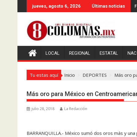
Saltar
F
jueves, agosto 6, 2026
Últimas noticias
al
contenido
LOCAL
REGIONAL
ESTATAL
NAC
Tu estas aquí
Inicio
DEPORTES
Más oro p
Más oro para México en Centroamerica
julio 28, 2018
La Redacción
BARRANQUILLA.- México sumó dos oros más y una pl