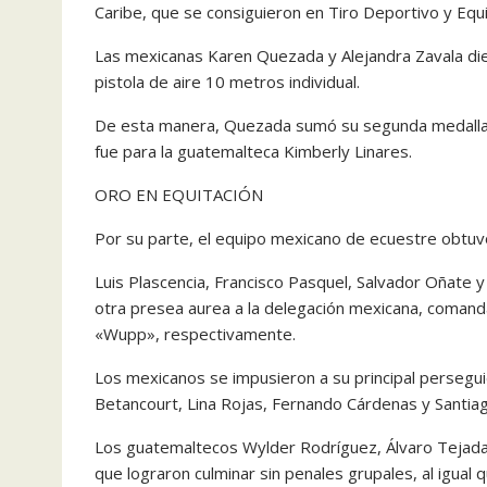
Caribe, que se consiguieron en Tiro Deportivo y Equi
Las mexicanas Karen Quezada y Alejandra Zavala dier
pistola de aire 10 metros individual.
De esta manera, Quezada sumó su segunda medalla de 
fue para la guatemalteca Kimberly Linares.
ORO EN EQUITACIÓN
Por su parte, el equipo mexicano de ecuestre obtuvo
Luis Plascencia, Francisco Pasquel, Salvador Oñate 
otra presea aurea a la delegación mexicana, comanda
«Wupp», respectivamente.
Los mexicanos se impusieron a su principal persegu
Betancourt, Lina Rojas, Fernando Cárdenas y Santiag
Los guatemaltecos Wylder Rodríguez, Álvaro Tejada 
que lograron culminar sin penales grupales, al igual 