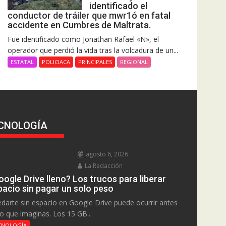
identificado el
conductor de tráiler que mwr1ó en fatal
accidente en Cumbres de Maltrata.
Fue identificado como Jonathan Rafael «N», el
operador que perdió la vida tras la volcadura de un...
ESTATAL
POLICIACA
PRINCIPALES
REGIONAL
CNOLOGÍA
agosto 6, 2026
La Redacción
ogle Drive lleno? Los trucos para liberar
pacio sin pagar un solo peso
darte sin espacio en Google Drive puede ocurrir antes
lo que imaginas. Los 15 GB...
CNOLOGÍA