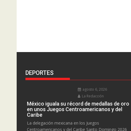
DEPORTES
agosto 6, 2026
La Redacción
México iguala su récord de medallas de oro
en unos Juegos Centroamericanos y del
Caribe
La delegación mexicana en los Juegos
Centroamericanos y del Caribe Santo Domingo 2026