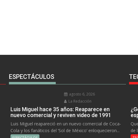
ESPECTÁCULOS
TE
agosto 6, 2026
La Redacción
Luis Miguel hace 35 años: Reaparece en
¿Go
nuevo comercial y reviven video de 1991
es
Luis Miguel reapareció en un nuevo comercial de Coca-
Que
Cola y los fanáticos del ‘Sol de México’ enloquecieron...
de 
ESPECTÁCULOS
TE