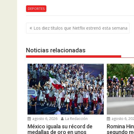
DEPORTES
Navegación
Los diez títulos que Netflix estrenó esta semana
de
entradas
Noticias relacionadas
agosto 6, 2026
La Redacción
agosto 6, 20
México iguala su récord de
Romina Hin
medallas de oro en unos
segundo me