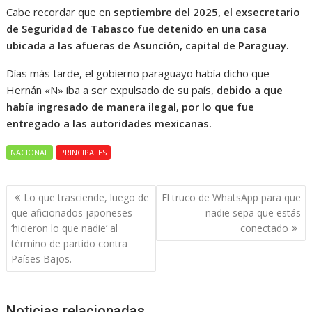
Cabe recordar que en
septiembre del 2025, el exsecretario
de Seguridad de Tabasco fue detenido en una casa
ubicada a las afueras de Asunción, capital de Paraguay.
Días más tarde, el gobierno paraguayo había dicho que
Hernán «N» iba a ser expulsado de su país,
debido a que
había ingresado de manera ilegal, por lo que fue
entregado a las autoridades mexicanas.
NACIONAL
PRINCIPALES
Navegación
Lo que trasciende, luego de
El truco de WhatsApp para que
de
que aficionados japoneses
nadie sepa que estás
entradas
‘hicieron lo que nadie’ al
conectado
término de partido contra
Países Bajos.
Noticias relacionadas