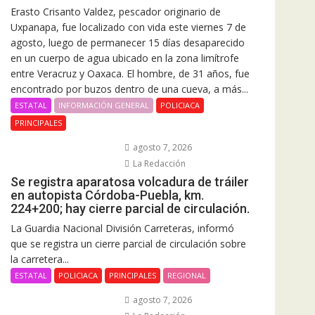
Erasto Crisanto Valdez, pescador originario de
Uxpanapa, fue localizado con vida este viernes 7 de
agosto, luego de permanecer 15 días desaparecido
en un cuerpo de agua ubicado en la zona limítrofe
entre Veracruz y Oaxaca. El hombre, de 31 años, fue
encontrado por buzos dentro de una cueva, a más...
ESTATAL
INFORMACIÓN GENERAL
POLICIACA
PRINCIPALES
agosto 7, 2026
La Redacción
Se registra aparatosa volcadura de tráiler
en autopista Córdoba-Puebla, km.
224+200; hay cierre parcial de circulación.
La Guardia Nacional División Carreteras, informó
que se registra un cierre parcial de circulación sobre
la carretera...
ESTATAL
POLICIACA
PRINCIPALES
REGIONAL
agosto 7, 2026