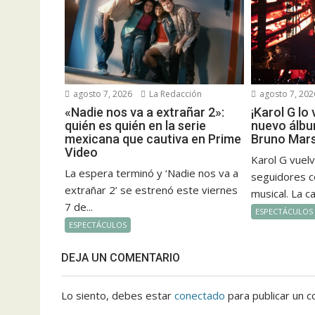
agosto 7, 2026
La Redacción
agosto 7, 202
«Nadie nos va a extrañar 2»:
¡Karol G lo
quién es quién en la serie
nuevo álbu
mexicana que cautiva en Prime
Bruno Mars
Video
Karol G vuel
La espera terminó y ‘Nadie nos va a
seguidores c
extrañar 2’ se estrenó este viernes
musical. La c
7 de...
ESPECTÁCULOS
ESPECTÁCULOS
DEJA UN COMENTARIO
Lo siento, debes estar
conectado
para publicar un c