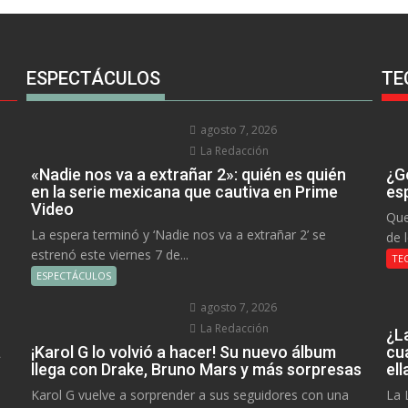
ESPECTÁCULOS
TE
agosto 7, 2026
La Redacción
«Nadie nos va a extrañar 2»: quién es quién
¿Go
en la serie mexicana que cautiva en Prime
es
Video
Que
La espera terminó y ‘Nadie nos va a extrañar 2’ se
de 
estrenó este viernes 7 de...
TE
ESPECTÁCULOS
agosto 7, 2026
La Redacción
¿L
a
¡Karol G lo volvió a hacer! Su nuevo álbum
cu
llega con Drake, Bruno Mars y más sorpresas
el
Karol G vuelve a sorprender a sus seguidores con una
La 