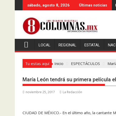
Saltar
sábado, agosto 8, 2026
Últimas noticias
al
contenido
LOCAL
REGIONAL
ESTATAL
NAC
Tu estas aquí
Inicio
ESPECTÁCULOS
Marí
María León tendrá su primera película e
noviembre 25, 2017
La Redacción
CIUDAD DE MÉXICO.- En el último año, la cantante M