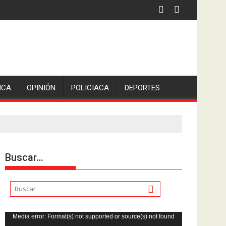
iden escolleras para evitar nuevos casos
ICA
OPINIÓN
POLICIACA
DEPORTES
Buscar…
Reproductor
Media error: Format(s) not supported or source(s) not found