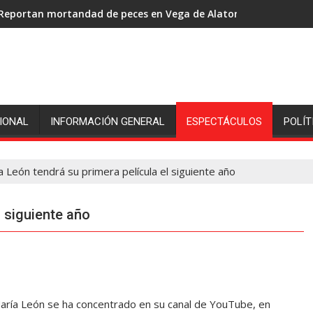
Reportan mortandad de peces en Vega de Alatorre: pescadores p
IONAL
INFORMACIÓN GENERAL
ESPECTÁCULOS
POLÍT
a León tendrá su primera película el siguiente año
l siguiente año
aría León se ha concentrado en su canal de YouTube, en