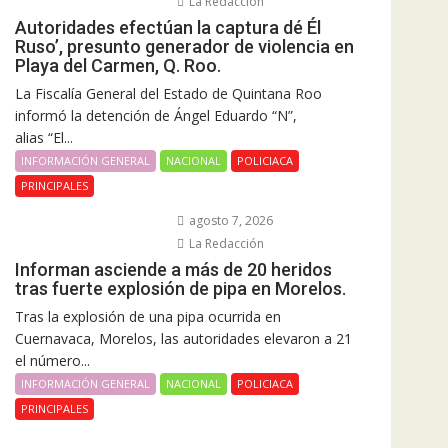
La Redacción
Autoridades efectúan la captura dé Él
Ruso’, presunto generador de violencia en
Playa del Carmen, Q. Roo.
La Fiscalía General del Estado de Quintana Roo
informó la detención de Ángel Eduardo “N”,
alias “El...
INFORMACIÓN GENERAL
NACIONAL
POLICIACA
PRINCIPALES
agosto 7, 2026
La Redacción
Informan asciende a más de 20 heridos
tras fuerte explosión de pipa en Morelos.
Tras la explosión de una pipa ocurrida en
Cuernavaca, Morelos, las autoridades elevaron a 21
el número...
INFORMACIÓN GENERAL
NACIONAL
POLICIACA
PRINCIPALES