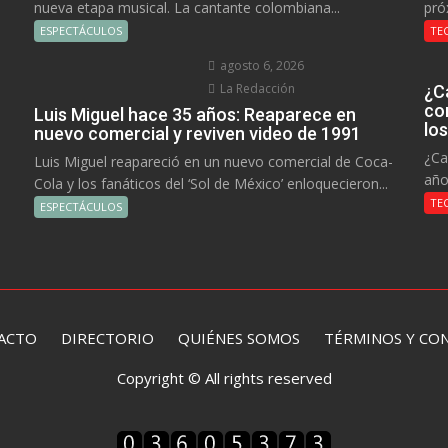
nueva etapa musical. La cantante colombiana...
pró
ESPECTÁCULOS
TE
agosto 6, 2026
La Redacción
¿C
co
Luis Miguel hace 35 años: Reaparece en
lo
nuevo comercial y reviven video de 1991
¿Ca
Luis Miguel reapareció en un nuevo comercial de Coca-
año
Cola y los fanáticos del ‘Sol de México’ enloquecieron...
TE
ESPECTÁCULOS
ACTO
DIRECTORIO
QUIÉNES SOMOS TÉRMINOS Y CON
Copyright © All rights reserved