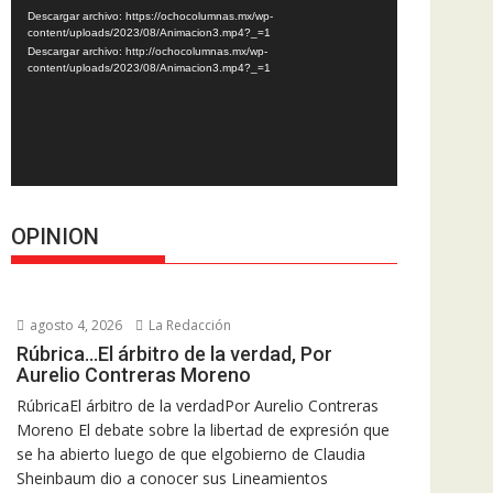
de
Descargar archivo: https://ochocolumnas.mx/wp-
vídeo
content/uploads/2023/08/Animacion3.mp4?_=1
Descargar archivo: http://ochocolumnas.mx/wp-
content/uploads/2023/08/Animacion3.mp4?_=1
OPINION
agosto 4, 2026
La Redacción
Rúbrica…El árbitro de la verdad, Por
Aurelio Contreras Moreno
RúbricaEl árbitro de la verdadPor Aurelio Contreras
Moreno El debate sobre la libertad de expresión que
se ha abierto luego de que elgobierno de Claudia
Sheinbaum dio a conocer sus Lineamientos