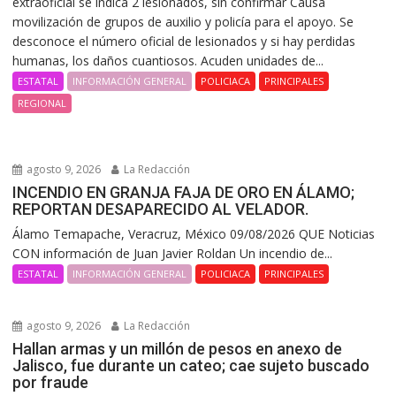
extraoficial se indica 2 lesionados, sin confirmar Causa
movilización de grupos de auxilio y policía para el apoyo. Se
desconoce el número oficial de lesionados y si hay perdidas
humanas, los daños cuantiosos. Acuden unidades de...
ESTATAL
INFORMACIÓN GENERAL
POLICIACA
PRINCIPALES
REGIONAL
agosto 9, 2026
La Redacción
INCENDIO EN GRANJA FAJA DE ORO EN ÁLAMO;
REPORTAN DESAPARECIDO AL VELADOR.
Álamo Temapache, Veracruz, México 09/08/2026 QUE Noticias
CON información de Juan Javier Roldan Un incendio de...
ESTATAL
INFORMACIÓN GENERAL
POLICIACA
PRINCIPALES
agosto 9, 2026
La Redacción
Hallan armas y un millón de pesos en anexo de
Jalisco, fue durante un cateo; cae sujeto buscado
por fraude