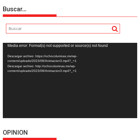
Buscar…
Reproductor
Media error: Format(s) not supported or source(s) not found
de
Descargar archivo: https://ochocolumnas.mx/wp-
vídeo
content/uploads/2023/08/Animacion3.mp4?_=1
Descargar archivo: http://ochocolumnas.mx/wp-
content/uploads/2023/08/Animacion3.mp4?_=1
OPINION