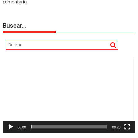
comentario.
Buscar…
Reproductor
de
vídeo
00:00
00:20