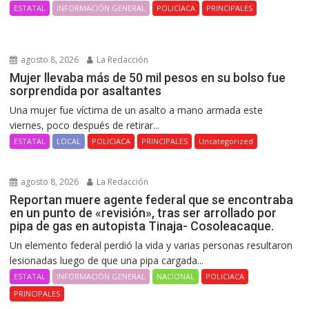
ESTATAL
INFORMACIÓN GENERAL
POLICIACA
PRINCIPALES
agosto 8, 2026
La Redacción
Mujer llevaba más de 50 mil pesos en su bolso fue
sorprendida por asaltantes
Una mujer fue víctima de un asalto a mano armada este
viernes, poco después de retirar...
ESTATAL
LOCAL
POLICIACA
PRINCIPALES
Uncategorized
agosto 8, 2026
La Redacción
Reportan muere agente federal que se encontraba
en un punto de «revisión», tras ser arrollado por
pipa de gas en autopista Tinaja- Cosoleacaque.
Un elemento federal perdió la vida y varias personas resultaron
lesionadas luego de que una pipa cargada...
ESTATAL
INFORMACIÓN GENERAL
NACIONAL
POLICIACA
PRINCIPALES