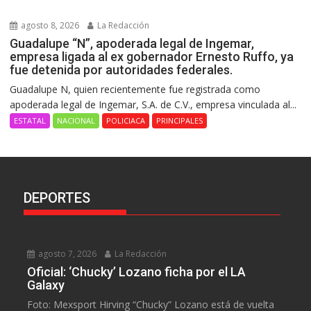
agosto 8, 2026
La Redacción
Guadalupe “N”, apoderada legal de Ingemar,
empresa ligada al ex gobernador Ernesto Ruffo, ya
fue detenida por autoridades federales.
Guadalupe N, quien recientemente fue registrada como
apoderada legal de Ingemar, S.A. de C.V., empresa vinculada al...
ESTATAL
NACIONAL
POLICIACA
PRINCIPALES
DEPORTES
agosto 7, 2026
La Redacción
Oficial: ‘Chucky’ Lozano ficha por el LA
Galaxy
Foto: Mexsport Hirving “Chucky” Lozano está de vuelta