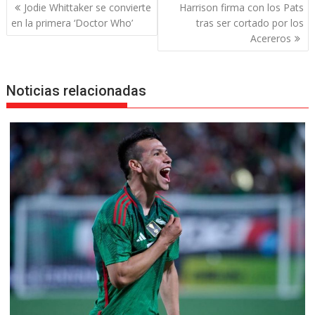
Navegación
Jodie Whittaker se convierte
Harrison firma con los Pats
de
en la primera ‘Doctor Who’
tras ser cortado por los
entradas
Acereros
Noticias relacionadas