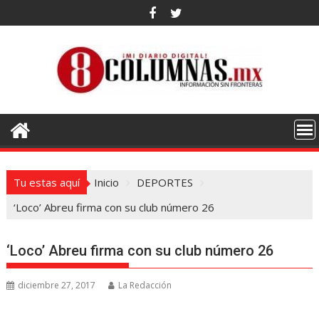
Saltar
al
contenido
Tu estas aquí
Inicio
DEPORTES
‘Loco’ Abreu firma con su club número 26
‘Loco’ Abreu firma con su club número 26
diciembre 27, 2017
La Redacción