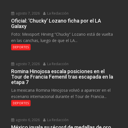
agosto 7, 2026
La Redacción
Oficial: ‘Chucky’ Lozano ficha por el LA
Galaxy
Foto: Mexsport Hirving “Chucky” Lozano está de vuelta
en las canchas, luego de que el LA...
DEPORTES
agosto 7, 2026
La Redacción
Romina Hinojosa escala posiciones en el
Tour de Francia Femenil tras escapada en la
etapa 7
La mexicana Romina Hinojosa volvió a aparecer en el
escenario internacional durante el Tour de Francia...
DEPORTES
agosto 6, 2026
La Redacción
México iguala su récord de medallas de oro