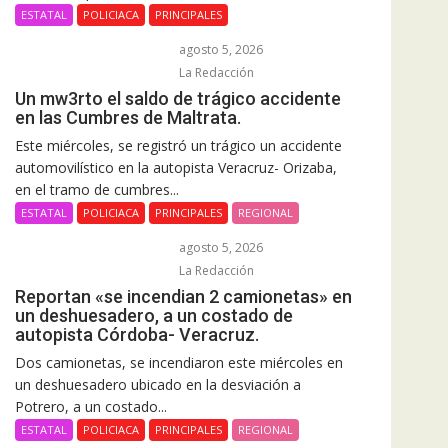
ESTATAL
POLICIACA
PRINCIPALES
agosto 5, 2026
La Redacción
Un mw3rto el saldo de trágico accidente
en las Cumbres de Maltrata.
Este miércoles, se registró un trágico un accidente
automovilístico en la autopista Veracruz- Orizaba,
en el tramo de cumbres...
ESTATAL
POLICIACA
PRINCIPALES
REGIONAL
agosto 5, 2026
La Redacción
Reportan «se incendian 2 camionetas» en
un deshuesadero, a un costado de
autopista Córdoba- Veracruz.
Dos camionetas, se incendiaron este miércoles en
un deshuesadero ubicado en la desviación a
Potrero, a un costado...
ESTATAL
POLICIACA
PRINCIPALES
REGIONAL