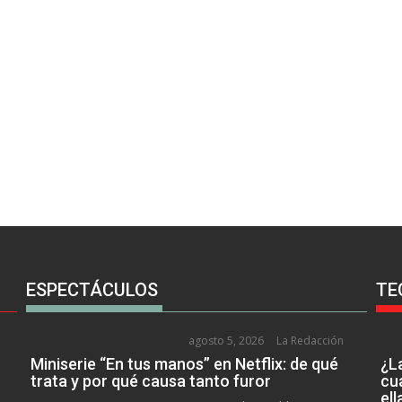
ESPECTÁCULOS
TE
agosto 5, 2026
La Redacción
Miniserie “En tus manos” en Netflix: de qué
¿L
trata y por qué causa tanto furor
cu
el