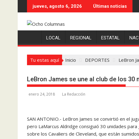
Saltar
jueves, agosto 6, 2026
Últimas noticias
al
contenido
LOCAL
REGIONAL
ESTATAL
NAC
Tu estas aquí
Inicio
DEPORTES
LeBron Ja
LeBron James se une al club de los 30 
enero 24, 2018
La Redacción
SAN ANTONIO.- LeBron James se convirtió en el jugad
pero LaMarcus Aldridge consiguió 30 unidades para g
sobre los Cavaliers de Cleveland, que están sumidos