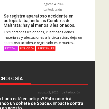
agosto 4, 2026
La Redacción
Se registra aparatoso accidente en
autopista bajando las Cumbres de
Maltrata; hay al menos 3 lesionados.
Tres personas lesionadas, cuantiosos daños
materiales y afectaciones a la circulación, dejó un
aparatoso accidente registrado este martes...
ESTATAL
POLICIACA
PRINCIPALES
CNOLOGÍA
agosto 2, 2026
La Redacción
a Luna está en peligro? Esto ocurrirá
ando un cohete de SpaceX impacte contra
la en agosto