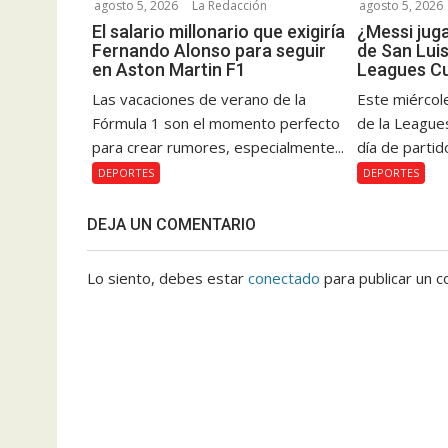
agosto 5, 2026
La Redacción
agosto 5, 2026
El salario millonario que exigiría
¿Messi juga
Fernando Alonso para seguir
de San Luis 
en Aston Martin F1
Leagues C
Las vacaciones de verano de la
Este miércole
Fórmula 1 son el momento perfecto
de la League
para crear rumores, especialmente...
día de partido
DEPORTES
DEPORTES
DEJA UN COMENTARIO
Lo siento, debes estar
conectado
para publicar un c