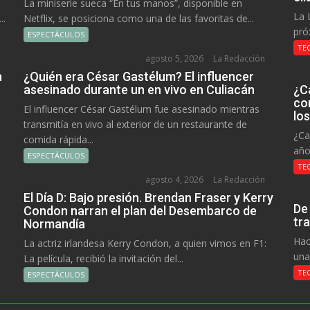
La miniserie sueca “En tus manos”, disponible en
La 
..
Netflix, se posiciona como una de las favoritas de...
pró
ESPECTÁCULOS
TE
agosto 5, 2026
La Redacción
n
¿Quién era César Gastélum? El influencer
asesinado durante un en vivo en Culiacán
¿C
co
El influencer César Gastélum fue asesinado mientras
lo
transmitía en vivo al exterior de un restaurante de
¿Ca
comida rápida...
año
ESPECTÁCULOS
TE
agosto 4, 2026
La Redacción
El Día D: Bajo presión. Brendan Fraser y Kerry
De
Condon narran el plan del Desembarco de
tr
Normandía
Hac
La actriz irlandesa Kerry Condon, a quien vimos en F1:
una
La película, recibió la invitación del...
TE
ESPECTÁCULOS