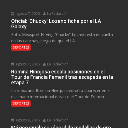
agosto 7, 2026
La Redacción
Oficial: ‘Chucky’ Lozano ficha por el LA
Galaxy
Foto: Mexsport Hirving “Chucky” Lozano está de vuelta
en las canchas, luego de que el LA...
DEPORTES
agosto 7, 2026
La Redacción
Romina Hinojosa escala posiciones en el
Tour de Francia Femenil tras escapada en la
etapa 7
La mexicana Romina Hinojosa volvió a aparecer en el
escenario internacional durante el Tour de Francia...
DEPORTES
agosto 6, 2026
La Redacción
México iguala su récord de medallas de oro