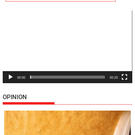
Reproductor
de
vídeo
00:00
00:20
OPINION