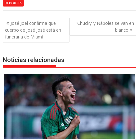
DEPORTES
Navegación
José Joel confirma que
‘Chucky’ y Nápoles se van en
de
cuerpo de José José está en
blanco
entradas
funeraria de Miami
Noticias relacionadas