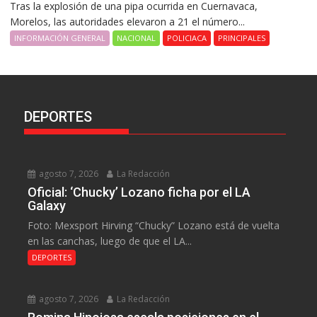
Tras la explosión de una pipa ocurrida en Cuernavaca,
Morelos, las autoridades elevaron a 21 el número...
INFORMACIÓN GENERAL
NACIONAL
POLICIACA
PRINCIPALES
DEPORTES
agosto 7, 2026
La Redacción
Oficial: ‘Chucky’ Lozano ficha por el LA
Galaxy
Foto: Mexsport Hirving “Chucky” Lozano está de vuelta
en las canchas, luego de que el LA...
DEPORTES
agosto 7, 2026
La Redacción