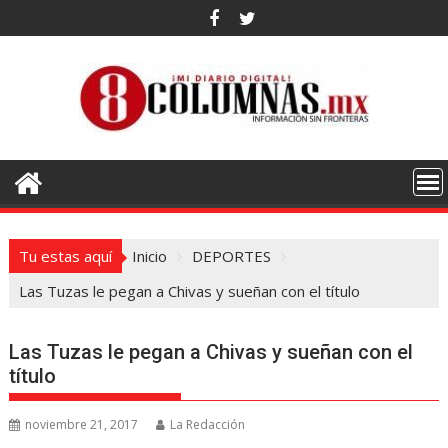
Saltar
al
contenido
Tu estas aquí
Inicio
DEPORTES
Las Tuzas le pegan a Chivas y sueñan con el título
Las Tuzas le pegan a Chivas y sueñan con el
título
noviembre 21, 2017
La Redacción