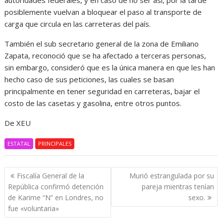
autoridades federales, y en caso de no ser así, por la tarde
posiblemente vuelvan a bloquear el paso al transporte de
carga que circula en las carreteras del país.
También el sub secretario general de la zona de Emiliano
Zapata, reconoció que se ha afectado a terceras personas,
sin embargo, consideró que es la única manera en que les han
hecho caso de sus peticiones, las cuales se basan
principalmente en tener seguridad en carreteras, bajar el
costo de las casetas y gasolina, entre otros puntos.
De XEU
ESTATAL
PRINCIPALES
Navegación
Fiscalía General de la
Murió estrangulada por su
de
República confirmó detención
pareja mientras tenían
entradas
de Karime “N” en Londres, no
sexo.
fue «voluntaria»