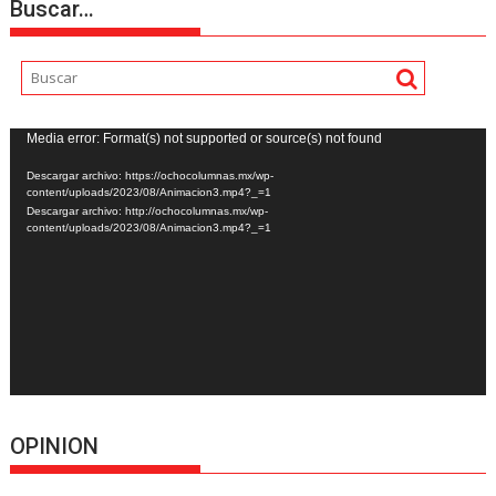
Buscar…
Reproductor
Media error: Format(s) not supported or source(s) not found
de
Descargar archivo: https://ochocolumnas.mx/wp-
vídeo
content/uploads/2023/08/Animacion3.mp4?_=1
Descargar archivo: http://ochocolumnas.mx/wp-
content/uploads/2023/08/Animacion3.mp4?_=1
OPINION