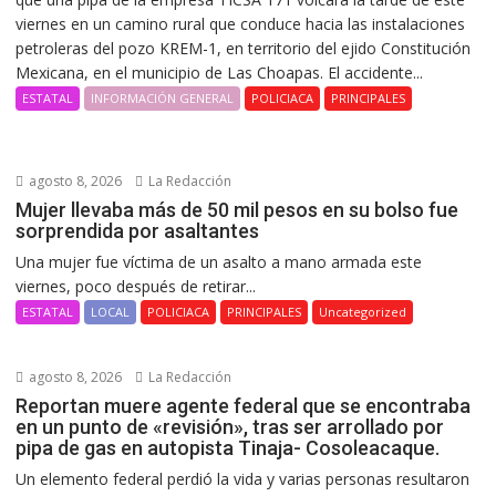
viernes en un camino rural que conduce hacia las instalaciones
petroleras del pozo KREM-1, en territorio del ejido Constitución
Mexicana, en el municipio de Las Choapas. El accidente...
ESTATAL
INFORMACIÓN GENERAL
POLICIACA
PRINCIPALES
agosto 8, 2026
La Redacción
Mujer llevaba más de 50 mil pesos en su bolso fue
sorprendida por asaltantes
Una mujer fue víctima de un asalto a mano armada este
viernes, poco después de retirar...
ESTATAL
LOCAL
POLICIACA
PRINCIPALES
Uncategorized
agosto 8, 2026
La Redacción
Reportan muere agente federal que se encontraba
en un punto de «revisión», tras ser arrollado por
pipa de gas en autopista Tinaja- Cosoleacaque.
Un elemento federal perdió la vida y varias personas resultaron