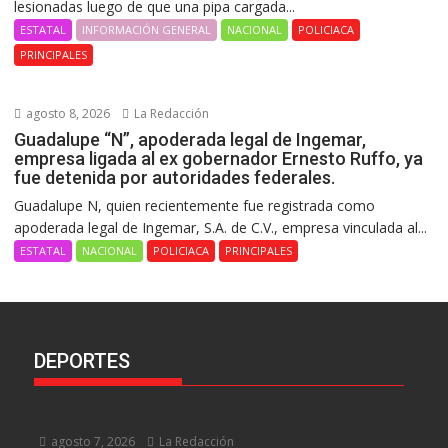
lesionadas luego de que una pipa cargada...
ESTATAL
INFORMACIÓN GENERAL
NACIONAL
POLICIACA
PRINCIPALES
agosto 8, 2026
La Redacción
Guadalupe “N”, apoderada legal de Ingemar,
empresa ligada al ex gobernador Ernesto Ruffo, ya
fue detenida por autoridades federales.
Guadalupe N, quien recientemente fue registrada como
apoderada legal de Ingemar, S.A. de C.V., empresa vinculada al...
ESTATAL
NACIONAL
POLICIACA
PRINCIPALES
DEPORTES
agosto 7, 2026
La Redacción