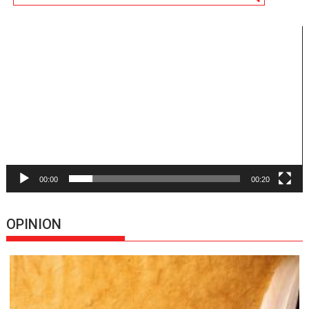
Reproductor
de
vídeo
00:00
00:20
OPINION