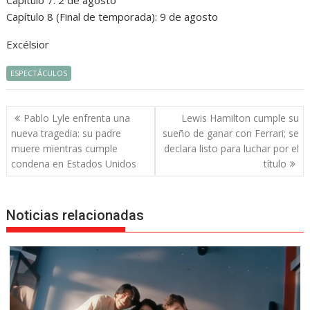
Capítulo 7: 2 de agosto
Capítulo 8 (Final de temporada): 9 de agosto
Excélsior
ESPECTÁCULOS
Navegación
Pablo Lyle enfrenta una
Lewis Hamilton cumple su
de
nueva tragedia: su padre
sueño de ganar con Ferrari; se
entradas
muere mientras cumple
declara listo para luchar por el
condena en Estados Unidos
título
Noticias relacionadas