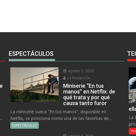
ESPECTÁCULOS
TE
agosto 5, 2026
La Redacción
ue
Miniserie “En tus
manos” en Netflix: de
qué trata y por qué
causa tanto furor
el
La miniserie sueca “En tus manos”, disponible en
La 
..
Netflix, se posiciona como una de las favoritas de...
pró
ESPECTÁCULOS
TE
agosto 5, 2026