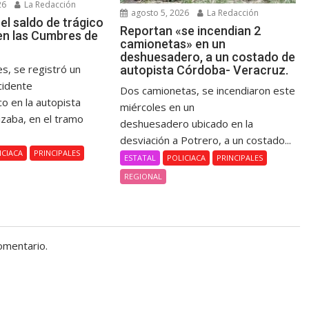
26
La Redacción
agosto 5, 2026
La Redacción
el saldo de trágico
Reportan «se incendian 2
en las Cumbres de
camionetas» en un
deshuesadero, a un costado de
s, se registró un
autopista Córdoba- Veracruz.
cidente
Dos camionetas, se incendiaron este
co en la autopista
miércoles en un
izaba, en el tramo
deshuesadero ubicado en la
.
desviación a Potrero, a un costado...
ICIACA
PRINCIPALES
ESTATAL
POLICIACA
PRINCIPALES
REGIONAL
omentario.