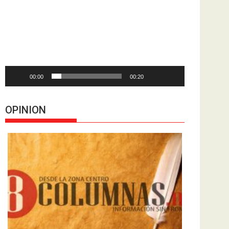
de
vídeo
00:00
00:20
OPINION