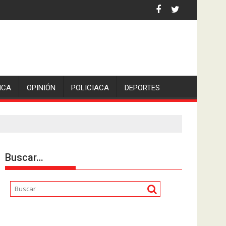
an Pedro en Lerdo de Tejada, Veracruz.
ICA
OPINIÓN
POLICIACA
DEPORTES
Buscar…
Reproductor