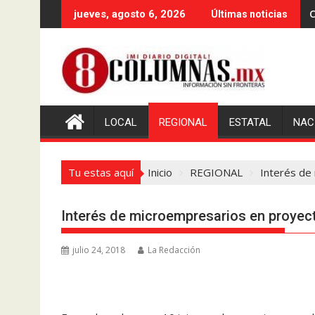
Saltar
C
jueves, agosto 6, 2026
Últimas noticias
al
contenido
LOCAL
REGIONAL
ESTATAL
NAC
Tu estas aquí
Inicio
REGIONAL
Interés de
Interés de microempresarios en proyec
julio 24, 2018
La Redacción