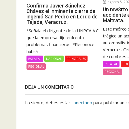
agosto 5, 20
Confirma Javier Sánchez
Un mw3rto 
Chávez el inminente cierre de
accidente 
ingenió San Pedro en Lerdo de
Maltrata.
Tejada, Veracruz.
Este miércole
*Señala el dirigente de la UNPCA A.C
trágico un ac
que la empresa dijo enfrenta
automovilísti
problemas financieros. *Reconoce
Veracruz- Or
habrá...
de cumbres..
ESTATAL
NACIONAL
PRINCIPALES
ESTATAL
POL
REGIONAL
REGIONAL
DEJA UN COMENTARIO
Lo siento, debes estar
conectado
para publicar un c