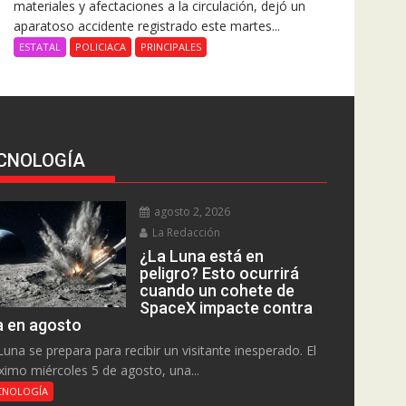
materiales y afectaciones a la circulación, dejó un
aparatoso accidente registrado este martes...
ESTATAL
POLICIACA
PRINCIPALES
CNOLOGÍA
agosto 2, 2026
La Redacción
¿La Luna está en
peligro? Esto ocurrirá
cuando un cohete de
SpaceX impacte contra
la en agosto
Luna se prepara para recibir un visitante inesperado. El
ximo miércoles 5 de agosto, una...
CNOLOGÍA