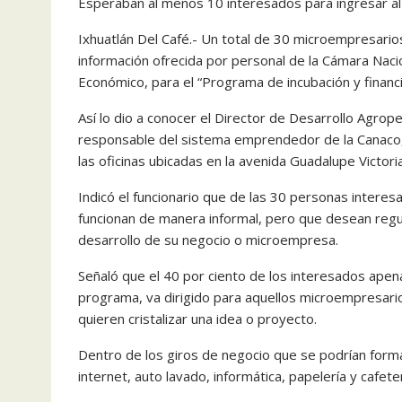
Esperaban al menos 10 interesados para ingresar a
Ixhuatlán Del Café.- Un total de 30 microempresario
información ofrecida por personal de la Cámara Nac
Económico, para el “Programa de incubación y fina
Así lo dio a conocer el Director de Desarrollo Agrope
responsable del sistema emprendedor de la Canaco, E
las oficinas ubicadas en la avenida Guadalupe Victoria
Indicó el funcionario que de las 30 personas intere
funcionan de manera informal, pero que desean regu
desarrollo de su negocio o microempresa.
Señaló que el 40 por ciento de los interesados apena
programa, va dirigido para aquellos microempresari
quieren cristalizar una idea o proyecto.
Dentro de los giros de negocio que se podrían form
internet, auto lavado, informática, papelería y cafeter