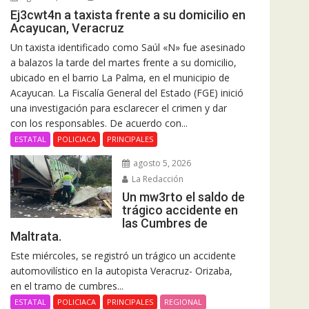
Ej3cwt4n a taxista frente a su domicilio en
Acayucan, Veracruz
Un taxista identificado como Saúl «N» fue asesinado
a balazos la tarde del martes frente a su domicilio,
ubicado en el barrio La Palma, en el municipio de
Acayucan. La Fiscalía General del Estado (FGE) inició
una investigación para esclarecer el crimen y dar
con los responsables. De acuerdo con...
ESTATAL
POLICIACA
PRINCIPALES
agosto 5, 2026
La Redacción
Un mw3rto el saldo de
trágico accidente en
las Cumbres de
Maltrata.
Este miércoles, se registró un trágico un accidente
automovilístico en la autopista Veracruz- Orizaba,
en el tramo de cumbres...
ESTATAL
POLICIACA
PRINCIPALES
REGIONAL