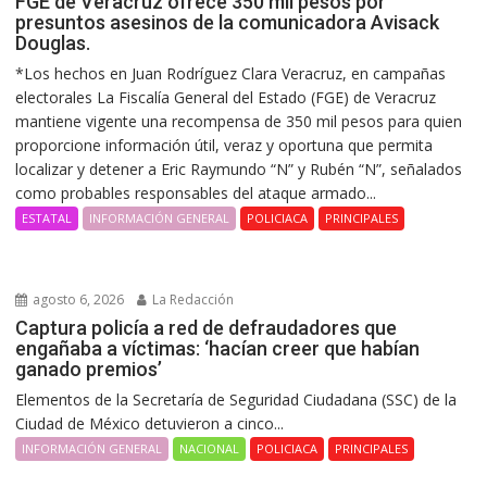
FGE de Veracruz ofrece 350 mil pesos por
presuntos asesinos de la comunicadora Avisack
Douglas.
*Los hechos en Juan Rodríguez Clara Veracruz, en campañas
electorales La Fiscalía General del Estado (FGE) de Veracruz
mantiene vigente una recompensa de 350 mil pesos para quien
proporcione información útil, veraz y oportuna que permita
localizar y detener a Eric Raymundo “N” y Rubén “N”, señalados
como probables responsables del ataque armado...
ESTATAL
INFORMACIÓN GENERAL
POLICIACA
PRINCIPALES
agosto 6, 2026
La Redacción
Captura policía a red de defraudadores que
engañaba a víctimas: ‘hacían creer que habían
ganado premios’
Elementos de la Secretaría de Seguridad Ciudadana (SSC) de la
Ciudad de México detuvieron a cinco...
INFORMACIÓN GENERAL
NACIONAL
POLICIACA
PRINCIPALES