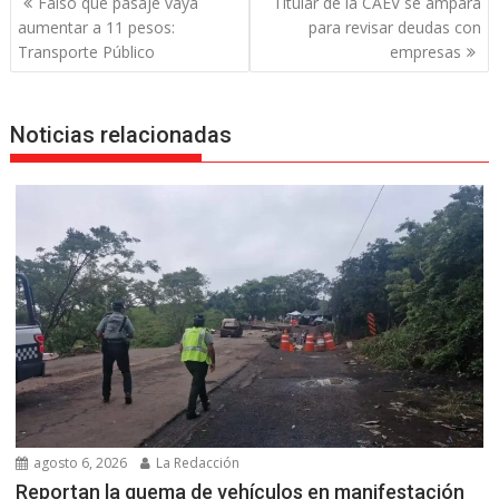
Falso que pasaje vaya
Titular de la CAEV se ampara
de
aumentar a 11 pesos:
para revisar deudas con
entradas
Transporte Público
empresas
Noticias relacionadas
agosto 6, 2026
La Redacción
Reportan la quema de vehículos en manifestación