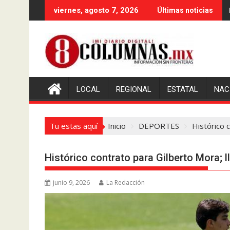
Saltar
viernes, agosto 7, 2026
Últimas noticias
al
contenido
LOCAL
REGIONAL
ESTATAL
NAC
Tu estas aquí
Inicio
DEPORTES
Histórico c
Histórico contrato para Gilberto Mora; ll
junio 9, 2026
La Redacción