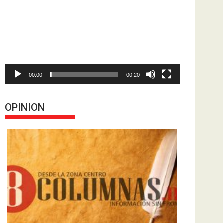
de
vídeo
00:00
00:20
OPINION