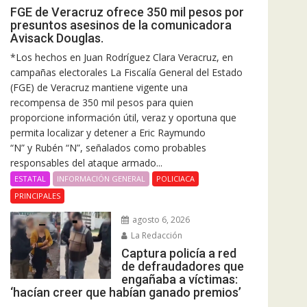
FGE de Veracruz ofrece 350 mil pesos por
presuntos asesinos de la comunicadora
Avisack Douglas.
*Los hechos en Juan Rodríguez Clara Veracruz, en
campañas electorales La Fiscalía General del Estado
(FGE) de Veracruz mantiene vigente una
recompensa de 350 mil pesos para quien
proporcione información útil, veraz y oportuna que
permita localizar y detener a Eric Raymundo
“N” y Rubén “N”, señalados como probables
responsables del ataque armado...
ESTATAL
INFORMACIÓN GENERAL
POLICIACA
PRINCIPALES
agosto 6, 2026
La Redacción
Captura policía a red
de defraudadores que
engañaba a víctimas:
‘hacían creer que habían ganado premios’