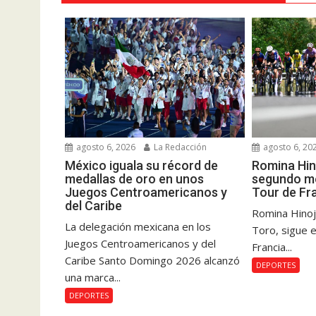
agosto 6, 2026
La Redacción
agosto 6, 20
México iguala su récord de
Romina Hin
medallas de oro en unos
segundo me
Juegos Centroamericanos y
Tour de Fr
del Caribe
Romina Hinoj
La delegación mexicana en los
Toro, sigue e
Juegos Centroamericanos y del
Francia...
Caribe Santo Domingo 2026 alcanzó
DEPORTES
una marca...
DEPORTES