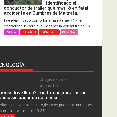
identificado el
conductor de tráiler que mwr1ó en fatal
accidente en Cumbres de Maltrata.
Fue identificado como Jonathan Rafael «N», el
operador que perdió la vida tras la volcadura de un...
ESTATAL
POLICIACA
PRINCIPALES
REGIONAL
CNOLOGÍA
agosto 6, 2026
La Redacción
ogle Drive lleno? Los trucos para liberar
pacio sin pagar un solo peso
darte sin espacio en Google Drive puede ocurrir antes
lo que imaginas. Los 15 GB...
CNOLOGÍA