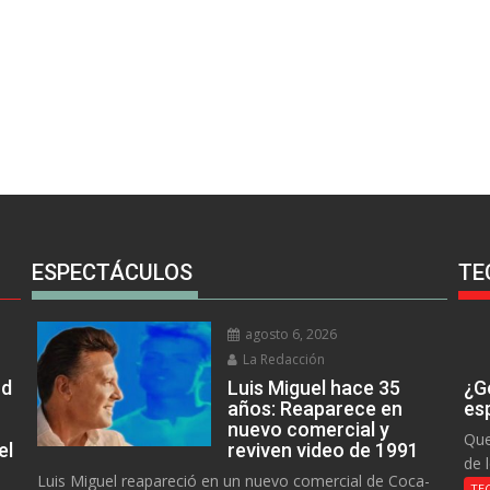
ESPECTÁCULOS
TE
agosto 6, 2026
La Redacción
rd
Luis Miguel hace 35
¿Go
años: Reaparece en
es
nuevo comercial y
Que
el
reviven video de 1991
de 
Luis Miguel reapareció en un nuevo comercial de Coca-
TE