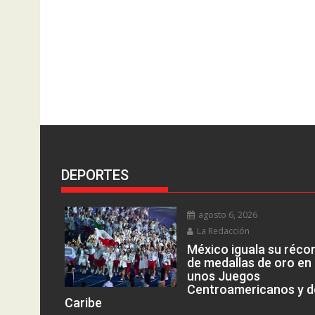
DEPORTES
agosto 6, 2026
La Redacción
México iguala su réco
de medallas de oro en
unos Juegos
Centroamericanos y d
Caribe