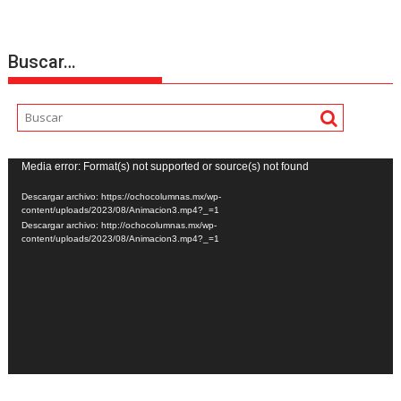
Buscar…
Reproductor
Media error: Format(s) not supported or source(s) not found
de
Descargar archivo: https://ochocolumnas.mx/wp-
vídeo
content/uploads/2023/08/Animacion3.mp4?_=1
Descargar archivo: http://ochocolumnas.mx/wp-
content/uploads/2023/08/Animacion3.mp4?_=1