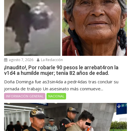
agosto 7, 2026
La Redacción
¡Inaudito!, Por robarle 90 pesos le arrebat4ron la
v1d4 a humilde mujer; tenía 82 años de edad.
Doña Dominga fue as3sin4da a pedr4das tras concluir su
jornada de trabajo Un asesinato más conmueve...
INFORMACIÓN GENERAL
NACIONAL