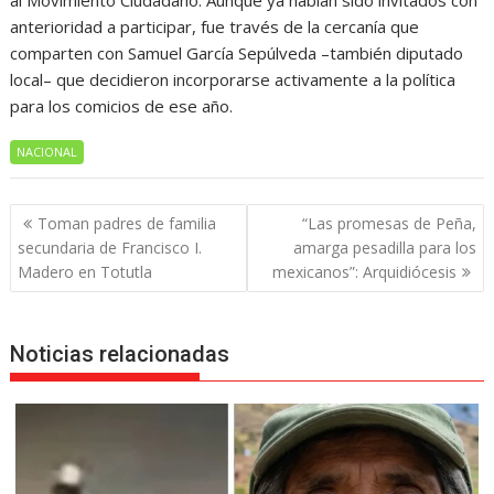
al Movimiento Ciudadano. Aunque ya habían sido invitados con
anterioridad a participar, fue través de la cercanía que
comparten con Samuel García Sepúlveda –también diputado
local– que decidieron incorporarse activamente a la política
para los comicios de ese año.
NACIONAL
Navegación
Toman padres de familia
“Las promesas de Peña,
de
secundaria de Francisco I.
amarga pesadilla para los
entradas
Madero en Totutla
mexicanos”: Arquidiócesis
Noticias relacionadas