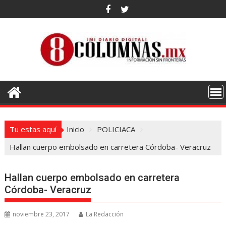
Saltar
al
contenido
Tu estas aquí
Inicio
POLICIACA
Hallan cuerpo embolsado en carretera Córdoba- Veracruz
Hallan cuerpo embolsado en carretera
Córdoba- Veracruz
noviembre 23, 2017
La Redacción