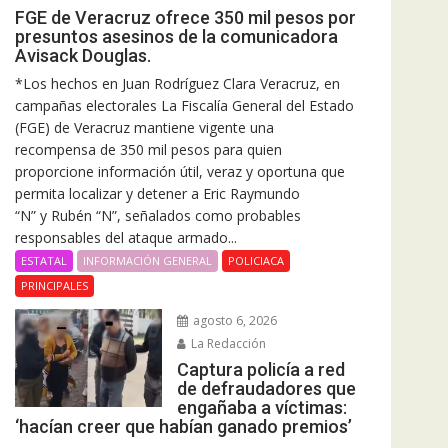
FGE de Veracruz ofrece 350 mil pesos por
presuntos asesinos de la comunicadora
Avisack Douglas.
*Los hechos en Juan Rodríguez Clara Veracruz, en
campañas electorales La Fiscalía General del Estado
(FGE) de Veracruz mantiene vigente una
recompensa de 350 mil pesos para quien
proporcione información útil, veraz y oportuna que
permita localizar y detener a Eric Raymundo
“N” y Rubén “N”, señalados como probables
responsables del ataque armado...
ESTATAL
INFORMACIÓN GENERAL
POLICIACA
PRINCIPALES
agosto 6, 2026
La Redacción
Captura policía a red
de defraudadores que
engañaba a víctimas:
‘hacían creer que habían ganado premios’