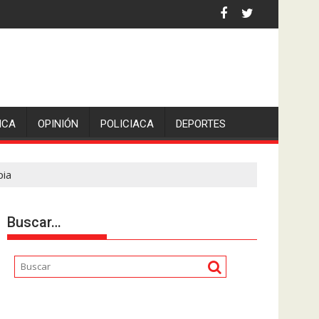
 la comunicadora Avisack Douglas.
ICA
OPINIÓN
POLICIACA
DEPORTES
pia
Buscar…
Reproductor