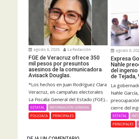
agosto 6, 2026
La Redacción
agosto 6, 20
FGE de Veracruz ofrece 350
Expresa G
mil pesos por presuntos
Nahle preo
asesinos de la comunicadora
del ingenio
Avisack Douglas.
de Tejada,
*Los hechos en Juan Rodríguez Clara
La gobernado
Veracruz, en campañas electorales
Nahle García
La Fiscalía General del Estado (FGE)...
preocupación 
cierre del inge
ESTATAL
INFORMACIÓN GENERAL
ESTATAL
INF
POLICIACA
PRINCIPALES
PRINCIPALES
DEJA UN COMENTARIO