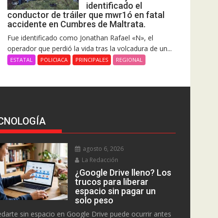
identificado el
conductor de tráiler que mwr1ó en fatal
accidente en Cumbres de Maltrata.
Fue identificado como Jonathan Rafael «N», el
operador que perdió la vida tras la volcadura de un...
ESTATAL
POLICIACA
PRINCIPALES
REGIONAL
CNOLOGÍA
agosto 6, 2026
La Redacción
¿Google Drive lleno? Los
trucos para liberar
espacio sin pagar un
solo peso
darte sin espacio en Google Drive puede ocurrir antes