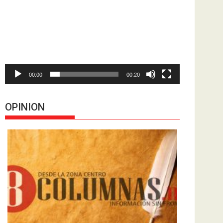
de
vídeo
00:00
00:20
OPINION