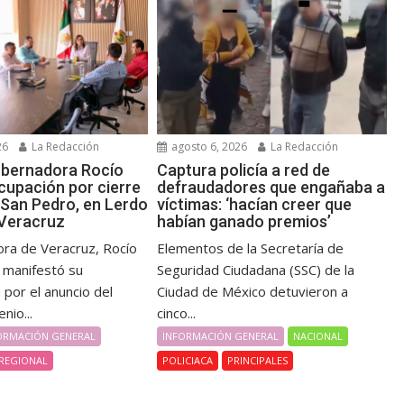
26
La Redacción
agosto 6, 2026
La Redacción
obernadora Rocío
Captura policía a red de
cupación por cierre
defraudadores que engañaba a
 San Pedro, en Lerdo
víctimas: ‘hacían creer que
 Veracruz
habían ganado premios’
ra de Veracruz, Rocío
Elementos de la Secretaría de
, manifestó su
Seguridad Ciudadana (SSC) de la
por el anuncio del
Ciudad de México detuvieron a
nio...
cinco...
ORMACIÓN GENERAL
INFORMACIÓN GENERAL
NACIONAL
REGIONAL
POLICIACA
PRINCIPALES