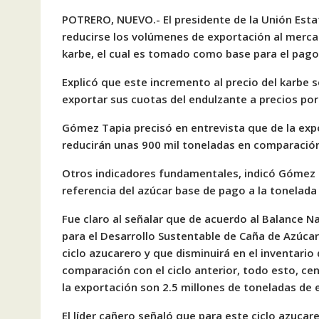
POTRERO, NUEVO.- El presidente de la Unión Est
reducirse los volúmenes de exportación al mercad
karbe, el cual es tomado como base para el pago 
Explicó que este incremento al precio del karbe 
exportar sus cuotas del endulzante a precios por
Gómez Tapia precisó en entrevista que de la expo
reducirán unas 900 mil toneladas en comparación
Otros indicadores fundamentales, indicó Gómez T
referencia del azúcar base de pago a la tonelada
Fue claro al señalar que de acuerdo al Balance N
para el Desarrollo Sustentable de Caña de Azúca
ciclo azucarero y que disminuirá en el inventari
comparación con el ciclo anterior, todo esto, c
la exportación son 2.5 millones de toneladas de 
El líder cañero señaló que para este ciclo azucar