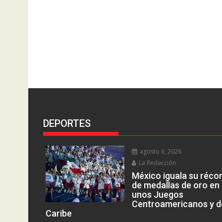
DEPORTES
agosto 6, 2026
La Redacción
México iguala su réco
de medallas de oro en
unos Juegos
Centroamericanos y d
Caribe