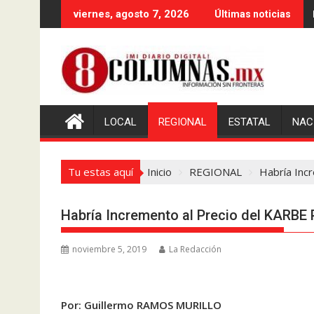
Saltar
viernes, agosto 7, 2026
Últimas noticias
al
contenido
LOCAL
REGIONAL
ESTATAL
NAC
Tu estas aquí
Inicio
REGIONAL
Habría Inc
Habría Incremento al Precio del KARBE 
noviembre 5, 2019
La Redacción
Por: Guillermo RAMOS MURILLO