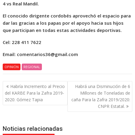
4 vs Real Mandil.
El conocido dirigente cordobés aprovechó el espacio para
dar las gracias a los papas por el apoyo hacia sus hijos
que participan en todas estas actividades deportivas.
Cel: 228 411 7622
Email: comentarios36@gmail.com
OPINIÓN
REGIONAL
Navegación
Habría Incremento al Precio
Habrá una Disminución de 6
de
del KARBE Para la Zafra 2019-
Millones de Toneladas de
entradas
2020: Gómez Tapia
caña Para la Zafra 2019/2020:
CNPR Estatal.
Noticias relacionadas