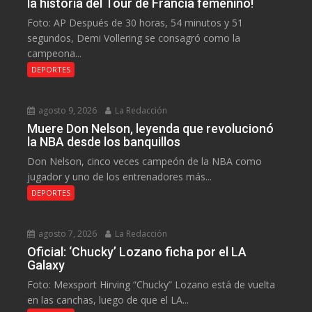
la historia del Tour de Francia femenino!
Foto: AP Después de 30 horas, 54 minutos y 51
segundos, Demi Vollering se consagró como la
campeona...
DEPORTES
agosto 9, 2026
La Redacción
Muere Don Nelson, leyenda que revolucionó
la NBA desde los banquillos
Don Nelson, cinco veces campeón de la NBA como
jugador y uno de los entrenadores más...
DEPORTES
agosto 7, 2026
La Redacción
Oficial: ‘Chucky’ Lozano ficha por el LA
Galaxy
Foto: Mexsport Hirving “Chucky” Lozano está de vuelta
en las canchas, luego de que el LA...