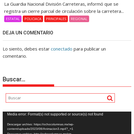
La Guardia Nacional División Carreteras, informó que se
registra un cierre parcial de circulación sobre la carretera...
ESTATAL
POLICIACA
PRINCIPALES
REGIONAL
DEJA UN COMENTARIO
Lo siento, debes estar
conectado
para publicar un
comentario.
Buscar…
Reproductor
Media error: Format(s) not supported or source(s) not found
de
Descargar archivo: https://ochocolumnas.mx/wp-
vídeo
content/uploads/2023/08/Animacion3.mp4?_=1
Descargar archivo: http://ochocolumnas.mx/wp-