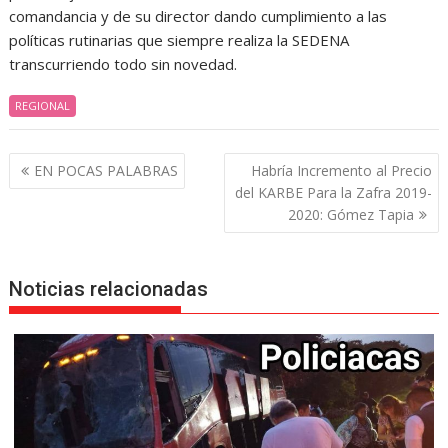
comandancia y de su director dando cumplimiento a las
políticas rutinarias que siempre realiza la SEDENA
transcurriendo todo sin novedad.
REGIONAL
Navegación
EN POCAS PALABRAS
Habría Incremento al Precio
de
del KARBE Para la Zafra 2019-
entradas
2020: Gómez Tapia
Noticias relacionadas