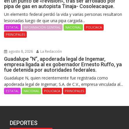
en un punto de «revisión», tras ser arrollado por
pipa de gas en autopista Tinaja- Cosoleacaque.
Un elemento federal perdió la vida y varias personas resultaron
lesionadas luego de que una pipa cargada...
ESTATAL
INFORMACIÓN GENERAL
NACIONAL
POLICIACA
PRINCIPALES
agosto 8, 2026
La Redacción
Guadalupe “N”, apoderada legal de Ingemar,
empresa ligada al ex gobernador Ernesto Ruffo, ya
fue detenida por autoridades federales.
Guadalupe N, quien recientemente fue registrada como
apoderada legal de Ingemar, S.A. de C.V., empresa vinculada al...
ESTATAL
NACIONAL
POLICIACA
PRINCIPALES
DEPORTES