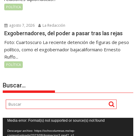
POLÍTICA
agosto 7, 2026
La Redacción
Exgobernadores, del poder a pasar tras las rejas
Foto: Cuartoscuro La reciente detención de figuras de peso
político, como el exgobernador bajacaliforniano Ernesto
Ruffo...
POLÍTICA
Buscar…
Reproductor
Media error: Format(s) not supported or source(s) not found
de
Descargar archivo: https://ochocolumnas.mx/wp-
vídeo
content/uploads/2023/08/Animacion3.mp4?_=1