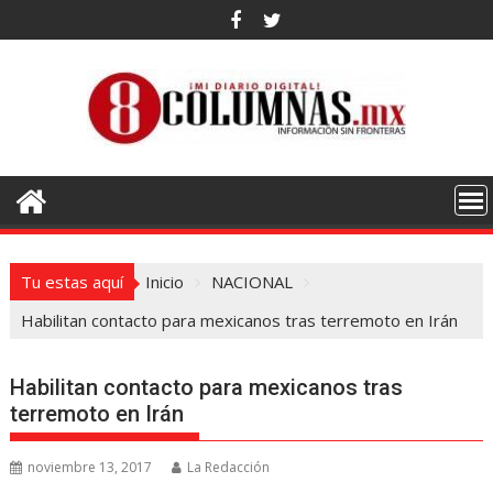
Saltar
al
contenido
Tu estas aquí
Inicio
NACIONAL
Habilitan contacto para mexicanos tras terremoto en Irán
Habilitan contacto para mexicanos tras
terremoto en Irán
noviembre 13, 2017
La Redacción