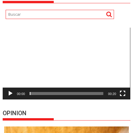
Reproductor
de
vídeo
00:00
00:20
OPINION