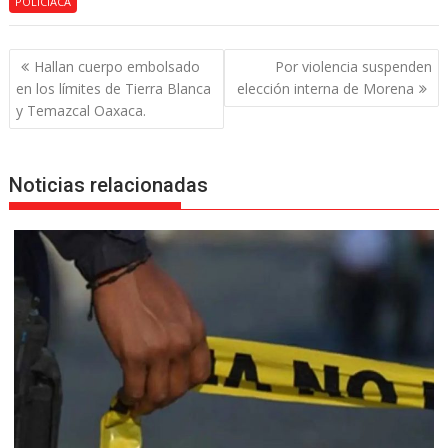
POLICIACA
Navegación
Hallan cuerpo embolsado
Por violencia suspenden
de
en los límites de Tierra Blanca
elección interna de Morena
entradas
y Temazcal Oaxaca.
Noticias relacionadas