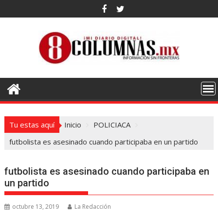
Saltar
al
contenido
Tu estas aquí
Inicio
POLICIACA
futbolista es asesinado cuando participaba en un partido
futbolista es asesinado cuando participaba en
un partido
octubre 13, 2019
La Redacción