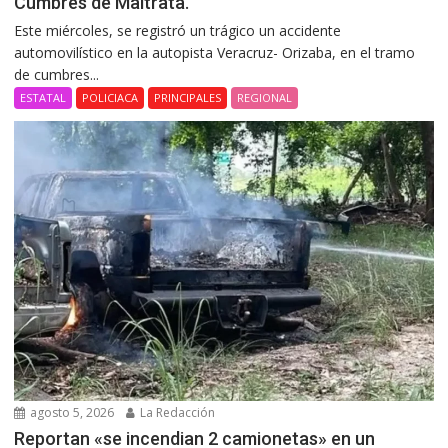
Cumbres de Maltrata.
Este miércoles, se registró un trágico un accidente
automovilístico en la autopista Veracruz- Orizaba, en el tramo
de cumbres...
ESTATAL
POLICIACA
PRINCIPALES
REGIONAL
agosto 5, 2026
La Redacción
Reportan «se incendian 2 camionetas» en un