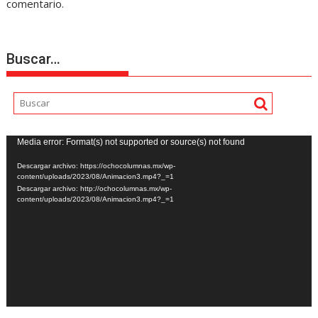
comentario.
Buscar…
Reproductor
Media error: Format(s) not supported or source(s) not found
de
Descargar archivo: https://ochocolumnas.mx/wp-
vídeo
content/uploads/2023/08/Animacion3.mp4?_=1
Descargar archivo: http://ochocolumnas.mx/wp-
content/uploads/2023/08/Animacion3.mp4?_=1