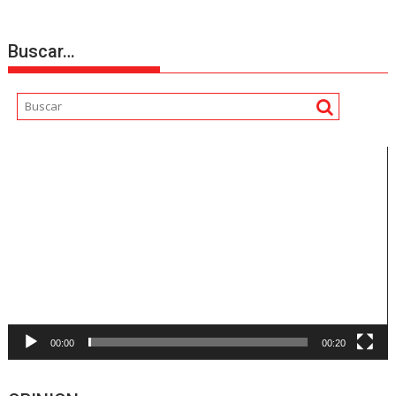
Buscar…
Reproductor
de
vídeo
00:00
00:20