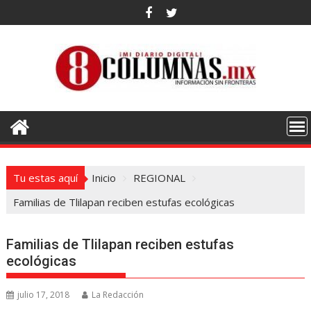
Saltar
al
contenido
Tu estas aquí
Inicio
REGIONAL
Familias de Tlilapan reciben estufas ecológicas
Familias de Tlilapan reciben estufas
ecológicas
julio 17, 2018
La Redacción