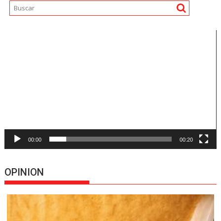
Reproductor
de
vídeo
00:00
00:20
OPINION