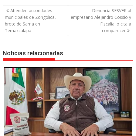
Navegación
Atienden autoridades
Denuncia SESVER al
de
municipales de Zongolica,
empresario Alejandro Cossío y
entradas
brote de Sarna en
Fiscalía lo cita a
Temaxcalapa
comparecer
Noticias relacionadas