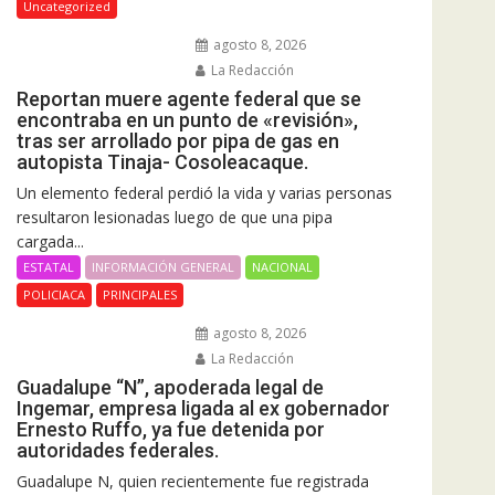
Uncategorized
agosto 8, 2026
La Redacción
Reportan muere agente federal que se
encontraba en un punto de «revisión»,
tras ser arrollado por pipa de gas en
autopista Tinaja- Cosoleacaque.
Un elemento federal perdió la vida y varias personas
resultaron lesionadas luego de que una pipa
cargada...
ESTATAL
INFORMACIÓN GENERAL
NACIONAL
POLICIACA
PRINCIPALES
agosto 8, 2026
La Redacción
Guadalupe “N”, apoderada legal de
Ingemar, empresa ligada al ex gobernador
Ernesto Ruffo, ya fue detenida por
autoridades federales.
Guadalupe N, quien recientemente fue registrada