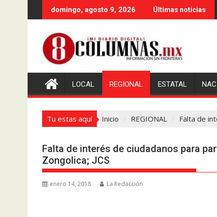
Saltar
domingo, agosto 9, 2026
Últimas noticias
al
contenido
LOCAL
REGIONAL
ESTATAL
NAC
Tu estas aquí
Inicio
REGIONAL
Falta de in
Falta de interés de ciudadanos para pa
Zongolica; JCS
enero 14, 2018
La Redacción