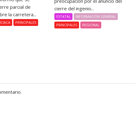
preocupación por el anuncio del
ierre parcial de
cierre del ingenio...
bre la carretera...
ESTATAL
INFORMACIÓN GENERAL
ICIACA
PRINCIPALES
PRINCIPALES
REGIONAL
omentario.