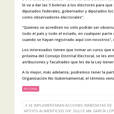
le va a dar las 5 boletas a los electores para qu
diputados federales, gobernador y diputados local
como observadores electorales”.
“Quienes se acrediten no sólo podrán ser observa
todo el país y todo el estado, en cualquier parte
cuando se hayan registrado aquí con nosotros”, r
Los interesados tienen que tomar un curso que im
próxima del Consejo Distrital Electoral, se les e
atribuciones y facultades que les da la Ley Gener
A lo mejor, más adelante, podremos tener la part
Organización No Gubernamental, el término venc
REGIONAL
Navegación
SE IMPLEMENTARAN ACCIONES INMEDIATAS DE
de
APOYOS ALIMENTICIOS DIP. DULCE MA. GARCÍA LÓ