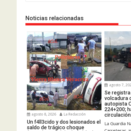
entradas
Noticias relacionadas
agosto 7, 20
Se registr
volcadura d
autopista 
224+200; ha
agosto 8, 2026
La Redacción
circulación
Un f4ll3cido y dos lesionados el
La Guardia Na
saldo de trágico choque
Carreteras, 