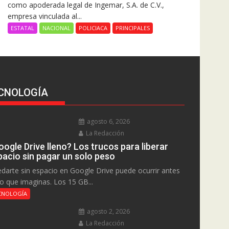
como apoderada legal de Ingemar, S.A. de C.V.,
empresa vinculada al...
ESTATAL
NACIONAL
POLICIACA
PRINCIPALES
CNOLOGÍA
agosto 6, 2026
La Redacción
ogle Drive lleno? Los trucos para liberar
pacio sin pagar un solo peso
darte sin espacio en Google Drive puede ocurrir antes
lo que imaginas. Los 15 GB...
CNOLOGÍA
agosto 2, 2026
La Redacción