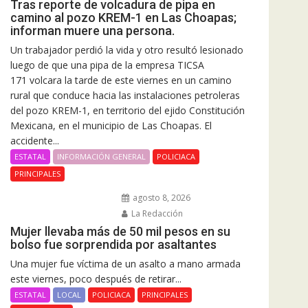
Tras reporte de volcadura de pipa en
camino al pozo KREM-1 en Las Choapas;
informan muere una persona.
Un trabajador perdió la vida y otro resultó lesionado
luego de que una pipa de la empresa TICSA
171 volcara la tarde de este viernes en un camino
rural que conduce hacia las instalaciones petroleras
del pozo KREM-1, en territorio del ejido Constitución
Mexicana, en el municipio de Las Choapas. El
accidente...
ESTATAL
INFORMACIÓN GENERAL
POLICIACA
PRINCIPALES
agosto 8, 2026
La Redacción
Mujer llevaba más de 50 mil pesos en su
bolso fue sorprendida por asaltantes
Una mujer fue víctima de un asalto a mano armada
este viernes, poco después de retirar...
ESTATAL
LOCAL
POLICIACA
PRINCIPALES