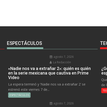
ESPECTÁCULOS
TE
agosto 7, 2026
La Redacción
«Nadie nos va a extrañar 2»: quién es quién
¿Go
en la serie mexicana que cautiva en Prime
es
Video
Que
La espera terminó y ‘Nadie nos va a extrañar 2’ se
de 
estrenó este viernes 7 de...
TE
ESPECTÁCULOS
agosto 7, 2026