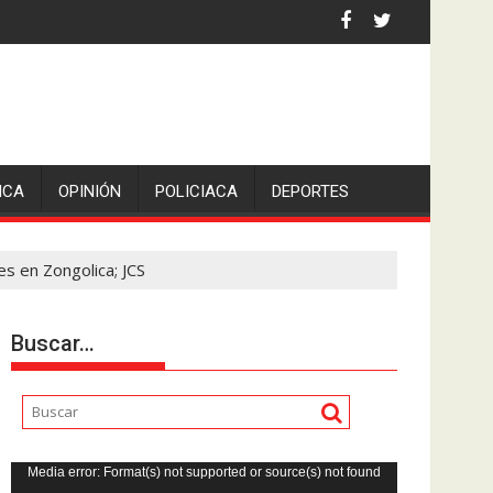
 por asaltantes
ICA
OPINIÓN
POLICIACA
DEPORTES
s en Zongolica; JCS
Buscar…
Reproductor
Media error: Format(s) not supported or source(s) not found