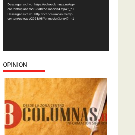
de
Descargar archivo: https://ochocolumnas.mx/wp-
vídeo
content/uploads/2023/08/Animacion3.mp4?_=1
Descargar archivo: http://ochocolumnas.mx/wp-
content/uploads/2023/08/Animacion3.mp4?_=1
OPINION