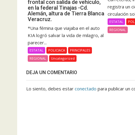
frontal con salida de vehículo,
registra un c
en la federal Tinajas -Cd.
Alemán, altura de Tierra Blanca
circulación so
Veracruz.
ESTATAL
POL
*Una fémina que viajaba en el auto
REGIONAL
KIA logró salvar la vida de milagro, al
parecer...
ESTATAL
POLICIACA
PRINCIPALES
REGIONAL
Uncategorized
DEJA UN COMENTARIO
Lo siento, debes estar
conectado
para publicar un c