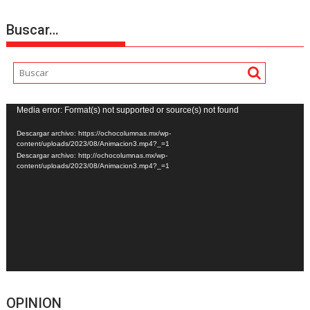
Buscar…
Reproductor
Media error: Format(s) not supported or source(s) not found
de
Descargar archivo: https://ochocolumnas.mx/wp-
vídeo
content/uploads/2023/08/Animacion3.mp4?_=1
Descargar archivo: http://ochocolumnas.mx/wp-
content/uploads/2023/08/Animacion3.mp4?_=1
OPINION