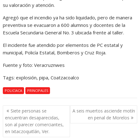
su valoración y atención.
Agregó que el incendio ya ha sido liquidado, pero de manera
preventiva se evacuaron a 600 alumnos y docentes de la
Escuela Secundaria General No. 3 ubicada frente al taller.
El incidente fue atendido por elementos de PC estatal y
municipal, Policía Estatal, Bomberos y Cruz Roja.
Fuente y foto: Veracruznwes
Tags: explosión, pipa, Coatzacoalco
POLICIACA
PRINCIPALES
Navegación
Siete personas se
A seis muertos asciende motín
de
encuentran desaparecidas,
en penal de Morelos
entradas
son al parecer comerciantes,
en Ixtaczoquitlán, Ver.