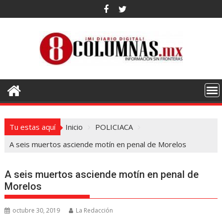
Saltar
al
contenido
Tu estas aquí
Inicio
POLICIACA
A seis muertos asciende motín en penal de Morelos
A seis muertos asciende motín en penal de
Morelos
octubre 30, 2019
La Redacción