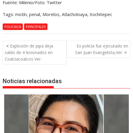
Fuente: Milenio/Foto: Twitter
Tags: motín, penal, Morelos, Atlacholoaya, Xochitepec
POLICIACA
PRINCIPALES
Navegación
Explosión de pipa deja
Ex policía fue ejecutado en
de
saldo de 4 lesionados en
San Juan Evangelista,Ver.
entradas
Coatzacoalcos Ver.
Noticias relacionadas