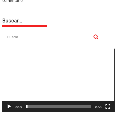
comentario.
Buscar…
Reproductor
de
vídeo
00:00
00:20