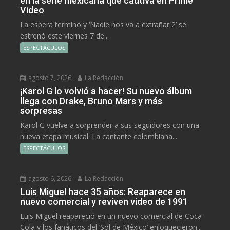
en la serie mexicana que cautiva en Prime
Video
La espera terminó y ‘Nadie nos va a extrañar 2’ se
estrenó este viernes 7 de...
ESPECTÁCULOS
agosto 7, 2026
La Redacción
¡Karol G lo volvió a hacer! Su nuevo álbum
llega con Drake, Bruno Mars y más
sorpresas
Karol G vuelve a sorprender a sus seguidores con una
nueva etapa musical. La cantante colombiana...
ESPECTÁCULOS
agosto 6, 2026
La Redacción
Luis Miguel hace 35 años: Reaparece en
nuevo comercial y reviven video de 1991
Luis Miguel reapareció en un nuevo comercial de Coca-
Cola y los fanáticos del ‘Sol de México’ enloquecieron...